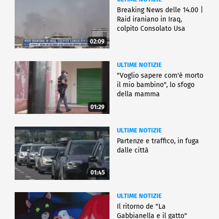
Breaking News delle 14.00 |
Raid iraniano in Iraq,
colpito Consolato Usa
02:09
ULTIME NOTIZIE
"Voglio sapere com'è morto
il mio bambino", lo sfogo
della mamma
01:29
ULTIME NOTIZIE
Partenze e traffico, in fuga
dalle città
01:45
ULTIME NOTIZIE
Il ritorno de "La
Gabbianella e il gatto"