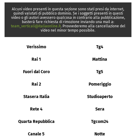
Alcuni video presenti in questa sezione sono stati presi da internet,
quindi valutati di pubblico dominio. Se i soggetti presenti in questi
video o gli autori avessero qualcosa in contrario alla pubblicazione,
basterà fare richiesta di rimozione inviando una mail a:
team_verticali@italiaonline.it
. Provvederemo alla cancellazione del
video nel minor tempo possibile.
Verissimo
Tg4
Rai 1
Mattina
Fuori dal Coro
Tg5
Rai 2
Pomeriggio
Stasera Italia
Studioaperto
Rete 4
Sera
Quarta Repubblica
Tgcom24
Canale 5
Notte