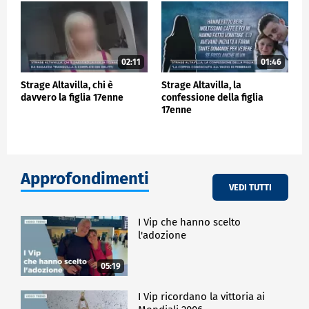
02:11
01:46
Strage Altavilla, chi è
Strage Altavilla, la
davvero la figlia 17enne
confessione della figlia
17enne
Approfondimenti
VEDI TUTTI
I Vip che hanno scelto
l'adozione
05:19
I Vip ricordano la vittoria ai