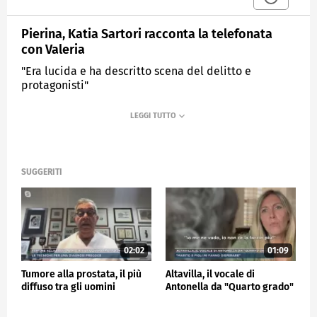
Pierina, Katia Sartori racconta la telefonata
con Valeria
"Era lucida e ha descritto scena del delitto e
protagonisti"
MEDIASET
MATTINO CINQUE NEWS
SUGGERITI
02:02
01:09
Tumore alla prostata, il più
Altavilla, il vocale di
diffuso tra gli uomini
Antonella da "Quarto grado"