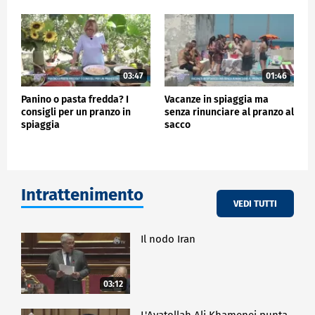
03:47
01:46
Panino o pasta fredda? I
Vacanze in spiaggia ma
consigli per un pranzo in
senza rinunciare al pranzo al
spiaggia
sacco
Intrattenimento
VEDI TUTTI
Il nodo Iran
03:12
L'Ayatollah Ali Khamenei punta