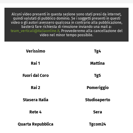
Alcuni video presenti in questa sezione sono stati presi da internet,
quindi valutati di pubblico dominio. Se i soggetti presenti in questi
video o gli autori avessero qualcosa in contrario alla pubblicazione,
basterà fare richiesta di rimozione inviando una mail a:
team_verticali@italiaonline.it
. Provvederemo alla cancellazione del
video nel minor tempo possibile.
Verissimo
Tg4
Rai 1
Mattina
Fuori dal Coro
Tg5
Rai 2
Pomeriggio
Stasera Italia
Studioaperto
Rete 4
Sera
Quarta Repubblica
Tgcom24