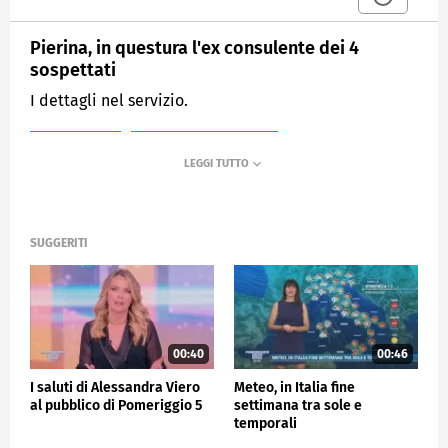
Pierina, in questura l'ex consulente dei 4
sospettati
I dettagli nel servizio.
MEDIASET
POMERIGGIO CINQUE
SUGGERITI
00:40
00:46
I saluti di Alessandra Viero
Meteo, in Italia fine
al pubblico di Pomeriggio 5
settimana tra sole e
temporali