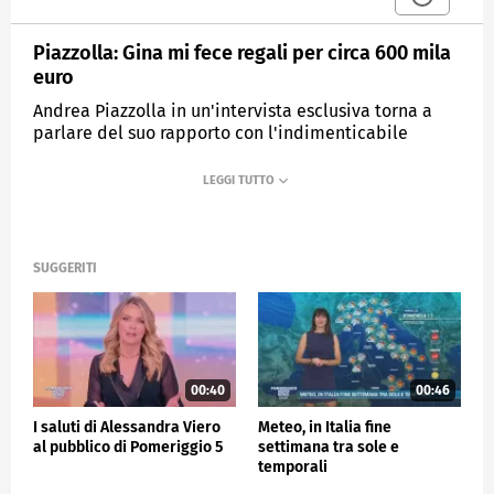
Piazzolla: Gina mi fece regali per circa 600 mila
euro
Andrea Piazzolla in un'intervista esclusiva torna a
parlare del suo rapporto con l'indimenticabile
bersagliera.
MEDIASET
POMERIGGIO CINQUE
SUGGERITI
00:40
00:46
I saluti di Alessandra Viero
Meteo, in Italia fine
al pubblico di Pomeriggio 5
settimana tra sole e
temporali