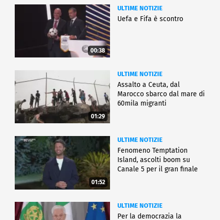
ULTIME NOTIZIE
Uefa e Fifa è scontro
00:38
ULTIME NOTIZIE
Assalto a Ceuta, dal
Marocco sbarco dal mare di
60mila migranti
01:29
ULTIME NOTIZIE
Fenomeno Temptation
Island, ascolti boom su
Canale 5 per il gran finale
01:52
ULTIME NOTIZIE
Per la democrazia la