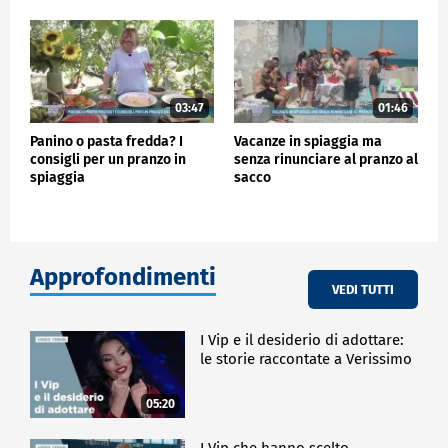
03:47
01:46
Panino o pasta fredda? I
Vacanze in spiaggia ma
consigli per un pranzo in
senza rinunciare al pranzo al
spiaggia
sacco
Approfondimenti
VEDI TUTTI
I Vip e il desiderio di adottare:
le storie raccontate a Verissimo
05:20
I Vip che hanno scelto