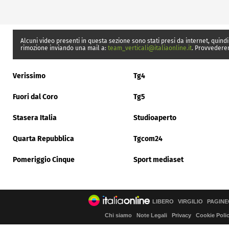
Alcuni video presenti in questa sezione sono stati presi da internet, quindi
rimozione inviando una mail a:
team_verticali@italiaonline.it
. Provvedere
Verissimo
Tg4
Fuori dal Coro
Tg5
Stasera Italia
Studioaperto
Quarta Repubblica
Tgcom24
Pomeriggio Cinque
Sport mediaset
LIBERO
VIRGILIO
PAGINE
Chi siamo
Note Legali
Privacy
Cookie Poli