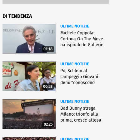
DI TENDENZA
ULTIME NOTIZIE
Michele Coppola:
Cortona On The Move
ha ispiralo le Gallerie
01:18
d'Italia
ULTIME NOTIZIE
Pd, Schlein al
campeggio Giovani
dem: "conoscono
00:58
priorità italiani"
ULTIME NOTIZIE
Bad Bunny strega
Milano: trionfo alla
prima, cresce attesa
02:25
per bis
ULTIME NOTIZIE