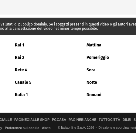
 valutati di pubblico dominio. Se i soggetti presenti in questi video o gli autori av
mo alla cancellazione del video nel minor tempo possibile.
Rai 1
Mattina
Rai 2
Pomeriggio
Rete 4
Sera
Canale 5
Notte
Italia 1
Domani
GIALLE
PAGINEGIALLE SHOP
PGCASA
PAGINEBIANCHE
TUTTOCITTÀ
DILEI
S
© Italiaonline S.p.A. 2026
Direzione e coordinamento 
cy
Preferenze sui cookie
Aiuto