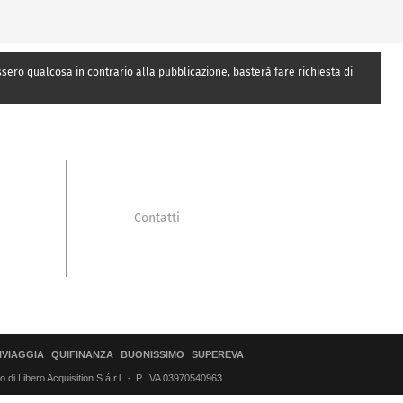
essero qualcosa in contrario alla pubblicazione, basterà fare richiesta di
Contatti
IVIAGGIA
QUIFINANZA
BUONISSIMO
SUPEREVA
di Libero Acquisition S.á r.l.
P. IVA 03970540963