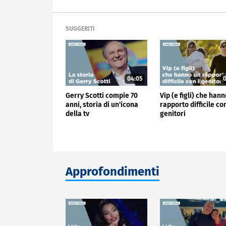
SUGGERITI
04:05
0
Gerry Scotti compie 70
Vip (e figli) che han
anni, storia di un'icona
rapporto difficile con
della tv
genitori
Approfondimenti