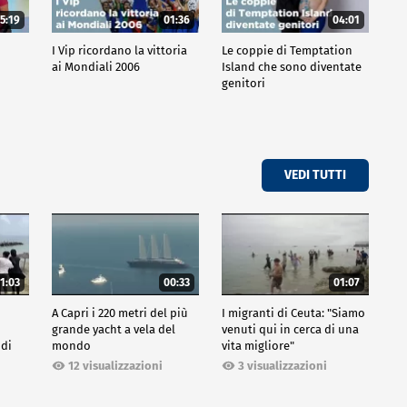
5:19
01:36
04:01
o
I Vip ricordano la vittoria
Le coppie di Temptation
ai Mondiali 2006
Island che sono diventate
genitori
VEDI TUTTI
1:03
00:33
01:07
A Capri i 220 metri del più
I migranti di Ceuta: "Siamo
grande yacht a vela del
venuti qui in cerca di una
 di
mondo
vita migliore"
12 visualizzazioni
3 visualizzazioni