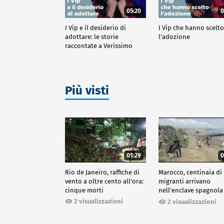
05:20
0
I Vip e il desiderio di
I Vip che hanno scelt
adottare: le storie
l'adozione
raccontate a Verissimo
Più visti
01:29
0
Rio de Janeiro, raffiche di
Marocco, centinaia di
vento a oltre cento all'ora:
migranti arrivano
cinque morti
nell'enclave spagnola
Ceuta
2 visualizzazioni
2 visualizzazioni