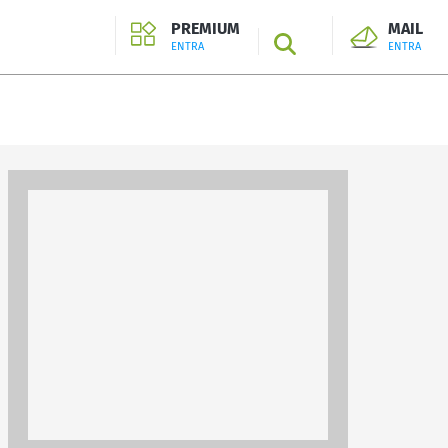
PREMIUM
MAIL
SEARCH
ENTRA
ENTRA
ENTRA