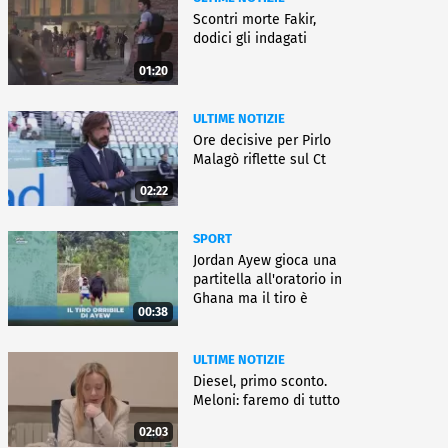
Scontri morte Fakir,
dodici gli indagati
01:20
ULTIME NOTIZIE
Ore decisive per Pirlo
Malagò riflette sul Ct
02:22
SPORT
Jordan Ayew gioca una
partitella all'oratorio in
Ghana ma il tiro è
00:38
horror
ULTIME NOTIZIE
Diesel, primo sconto.
Meloni: faremo di tutto
02:03