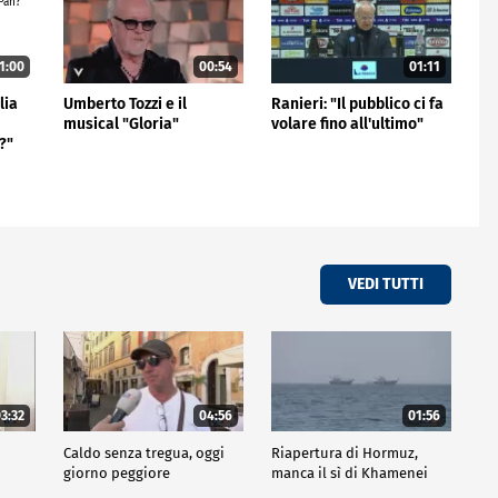
1:00
00:54
01:11
lia
Umberto Tozzi e il
Ranieri: "Il pubblico ci fa
musical "Gloria"
volare fino all'ultimo"
?"
VEDI TUTTI
3:32
04:56
01:56
Caldo senza tregua, oggi
Riapertura di Hormuz,
giorno peggiore
manca il sì di Khamenei