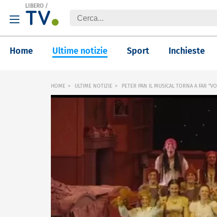
LIBERO
/
Home
Ultime notizie
Sport
Inchieste
HOME
ULTIME NOTIZIE
PETER PAN IL MUSICAL TORNA A FAR "V