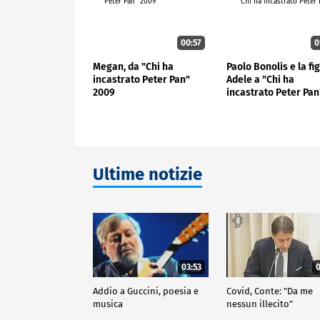
00:57
0
Megan, da "Chi ha
Paolo Bonolis e la fig
incastrato Peter Pan"
Adele a "Chi ha
2009
incastrato Peter Pan
Ultime notizie
03:53
0
Addio a Guccini, poesia e
Covid, Conte: "Da me
musica
nessun illecito"