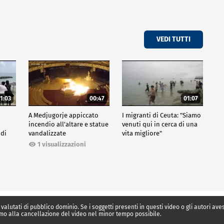
VEDI TUTTI
1:03
00:47
01:07
A Medjugorje appiccato
I migranti di Ceuta: "Siamo
incendio all'altare e statue
venuti qui in cerca di una
 di
vandalizzate
vita migliore"
1 visualizzazioni
 valutati di pubblico dominio. Se i soggetti presenti in questi video o gli autori av
mo alla cancellazione del video nel minor tempo possibile.