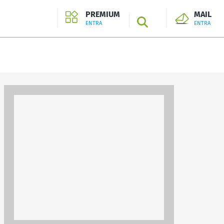
PREMIUM
MAIL
SEARCH
ENTRA
ENTRA
ENTRA