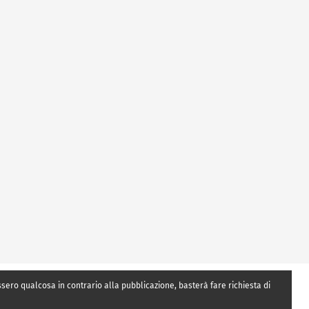
essero qualcosa in contrario alla pubblicazione, basterà fare richiesta di