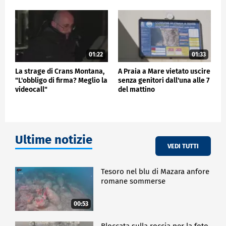
01:22
01:33
La strage di Crans Montana,
A Praia a Mare vietato uscire
"L'obbligo di firma? Meglio la
senza genitori dall'una alle 7
videocall"
del mattino
Ultime notizie
VEDI TUTTI
Tesoro nel blu di Mazara anfore
romane sommerse
00:53
Bloccata sulla roccia per la foto