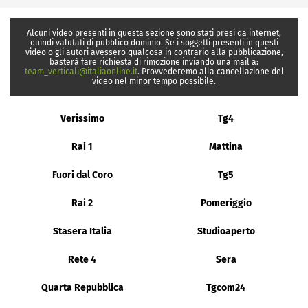
Alcuni video presenti in questa sezione sono stati presi da internet,
quindi valutati di pubblico dominio. Se i soggetti presenti in questi
video o gli autori avessero qualcosa in contrario alla pubblicazione,
basterà fare richiesta di rimozione inviando una mail a:
team_verticali@italiaonline.it
. Provvederemo alla cancellazione del
video nel minor tempo possibile.
Verissimo
Tg4
Rai 1
Mattina
Fuori dal Coro
Tg5
Rai 2
Pomeriggio
Stasera Italia
Studioaperto
Rete 4
Sera
Quarta Repubblica
Tgcom24