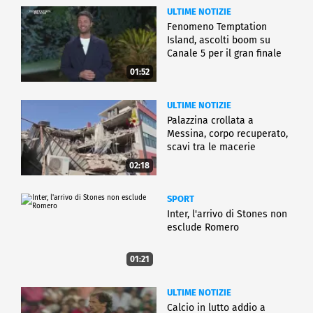
ULTIME NOTIZIE
Fenomeno Temptation
Island, ascolti boom su
Canale 5 per il gran finale
01:52
ULTIME NOTIZIE
Palazzina crollata a
Messina, corpo recuperato,
scavi tra le macerie
02:18
SPORT
Inter, l'arrivo di Stones non
esclude Romero
01:21
ULTIME NOTIZIE
Calcio in lutto addio a