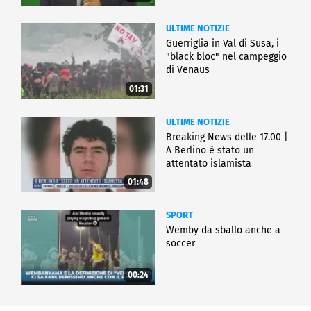
ULTIME NOTIZIE
Guerriglia in Val di Susa, i
"black bloc" nel campeggio
di Venaus
01:31
ULTIME NOTIZIE
Breaking News delle 17.00 |
A Berlino è stato un
attentato islamista
01:48
SPORT
Wemby da sballo anche a
soccer
00:24