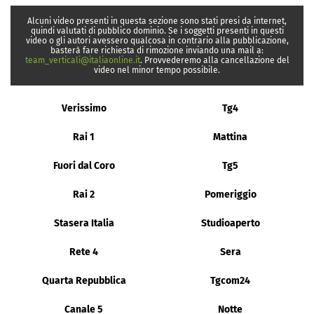
Alcuni video presenti in questa sezione sono stati presi da internet,
quindi valutati di pubblico dominio. Se i soggetti presenti in questi
video o gli autori avessero qualcosa in contrario alla pubblicazione,
basterà fare richiesta di rimozione inviando una mail a:
team_verticali@italiaonline.it
. Provvederemo alla cancellazione del
video nel minor tempo possibile.
Verissimo
Tg4
Rai 1
Mattina
Fuori dal Coro
Tg5
Rai 2
Pomeriggio
Stasera Italia
Studioaperto
Rete 4
Sera
Quarta Repubblica
Tgcom24
Canale 5
Notte