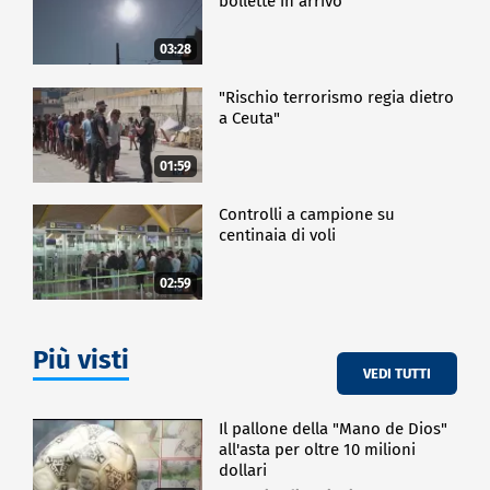
bollette in arrivo
03:28
"Rischio terrorismo regia dietro
a Ceuta"
01:59
Controlli a campione su
centinaia di voli
02:59
Più visti
VEDI TUTTI
Il pallone della "Mano de Dios"
all'asta per oltre 10 milioni
dollari