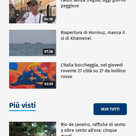
peggiore
04:56
Riapertura di Hormuz, manca il
sì di Khamenei
01:56
L'Italia boccheggia, nel giovedì
rovente 27 città su 27 da bollino
rosso
03:50
Più visti
VEDI TUTTI
Rio de Janeiro, raffiche di vento
a oltre cento all'ora: cinque