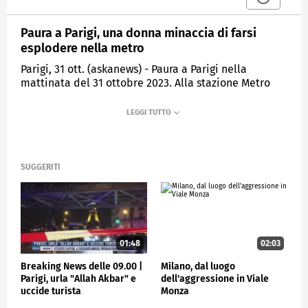
Paura a Parigi, una donna minaccia di farsi
esplodere nella metro
Parigi, 31 ott. (askanews) - Paura a Parigi nella
mattinata del 31 ottobre 2023. Alla stazione Metro
della Bibliothèque François Mitterrand, una donna
completamente velata ha minacciato di farsi
esplodere mentre inneggiava al Jihad urlando "Allah
Akbar". La polizia ha reagito prontamente
sparandole e colpendola all'addome. Ora è in
ospedale in prognosi riservata.
SUGGERITI
Secondo fonti di stampa locali, la donna era stata
vista una prima volta alla stazione di Austerlitz, nel
13° arrondissement di Parigi. Coperta da un'abaya, la
caratteristica veste femminile islamica, minacciava i
passanti e diceva di voler "far saltare in aria tutto".
01:48
02:03
Successivamente, è stata avvistata alla stazione
Breaking News delle 09.00 |
Milano, dal luogo
Bibliothèque François Mitterrand, con le mani
Parigi, urla "Allah Akbar" e
dell'aggressione in Viale
coperte dal vestito. Sul posto è intervenuta una
uccide turista
Monza
squadra di pronto intervento della Bac, la Brigade