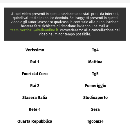
Alcuni video presenti in questa sezione sono stati presi da internet,
quindi valutati di pubblico dominio. Se i soggetti presenti in questi
video o gli autori avessero qualcosa in contrario alla pubblicazione,
basterà fare richiesta di rimozione inviando una mail a:
team_verticali@italiaonline.it
. Provvederemo alla cancellazione del
video nel minor tempo possibile.
Verissimo
Tg4
Rai 1
Mattina
Fuori dal Coro
Tg5
Rai 2
Pomeriggio
Stasera Italia
Studioaperto
Rete 4
Sera
Quarta Repubblica
Tgcom24