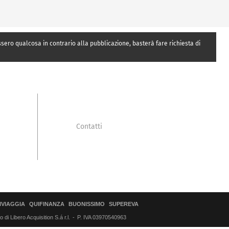
essero qualcosa in contrario alla pubblicazione, basterà fare richiesta di
Contatti
IVIAGGIA
QUIFINANZA
BUONISSIMO
SUPEREVA
di Libero Acquisition S.á r.l.
P. IVA 03970540963