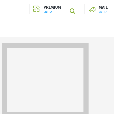
PREMIUM
MAIL
SEARCH
ENTRA
ENTRA
ENTRA