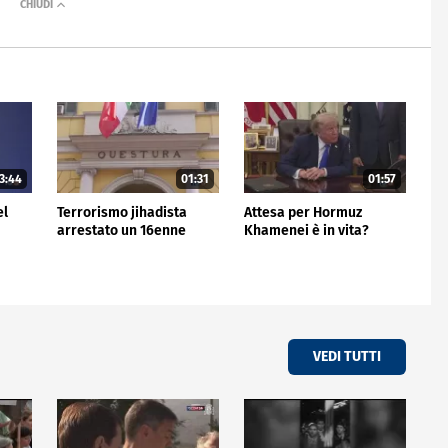
3:44
01:31
01:57
el
Terrorismo jihadista
Attesa per Hormuz
arrestato un 16enne
Khamenei è in vita?
VEDI TUTTI