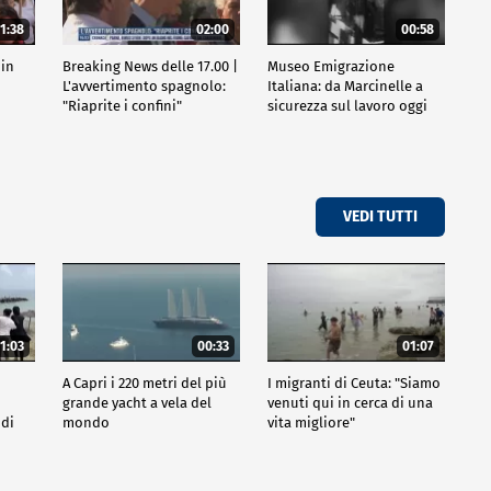
1:38
02:00
00:58
 in
Breaking News delle 17.00 |
Museo Emigrazione
l
L'avvertimento spagnolo:
Italiana: da Marcinelle a
"Riaprite i confini"
sicurezza sul lavoro oggi
VEDI TUTTI
1:03
00:33
01:07
A Capri i 220 metri del più
I migranti di Ceuta: "Siamo
grande yacht a vela del
venuti qui in cerca di una
 di
mondo
vita migliore"