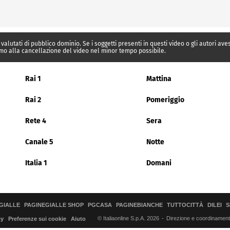
 valutati di pubblico dominio. Se i soggetti presenti in questi video o gli autori av
mo alla cancellazione del video nel minor tempo possibile.
Rai 1
Mattina
Rai 2
Pomeriggio
Rete 4
Sera
Canale 5
Notte
Italia 1
Domani
GIALLE
PAGINEGIALLE SHOP
PGCASA
PAGINEBIANCHE
TUTTOCITTÀ
DILEI
S
© Italiaonline S.p.A. 2026
Direzione e coordinamento 
cy
Preferenze sui cookie
Aiuto