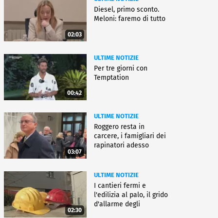
Diesel, primo sconto.
Meloni: faremo di tutto
02:03
ULTIME NOTIZIE
Per tre giorni con
Temptation
00:42
ULTIME NOTIZIE
Roggero resta in
carcere, i famigliari dei
rapinatori adesso
03:07
battono cassa
ULTIME NOTIZIE
I cantieri fermi e
l'edilizia al palo, il grido
d'allarme degli
02:30
architetti