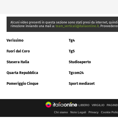
Alcuni video presenti in questa sezione sono stati presi da internet, quindi
rimozione inviando una mail a:
team_verticali@italiaonline.it
. Provvedere
Verissimo
Tg4
Fuori dal Coro
Tg5
Stasera Italia
Studioaperto
Quarta Repubblica
Tgcom24
Pomeriggio Cinque
Sport mediaset
LIBERO
VIRGILIO
PAGINE
Chi siamo
Note Legali
Privacy
Cookie Poli