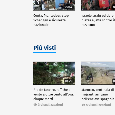
00:47
0
Ceuta, Piantedosi: stop
Israele, arabi ed ebrei
Schengen è sicurezza
piazza a Jaffa contro i
nazionale
razzismo
Più visti
01:29
0
Rio de Janeiro, raffiche di
Marocco, centinaia di
vento a oltre cento all'ora:
migranti arrivano
cinque morti
nell'enclave spagnola
Ceuta
3 visualizzazioni
5 visualizzazioni