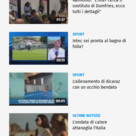
Raimondi: "L'Inter cerca il
sostituto di Dumfries, ecco
tutti i dettagli"
01:37
SPORT
Inter, sei pronta al bagno di
folla?
00:51
SPORT
L'allenamento di Alcaraz
con un occhio bendato
00:05
ULTIME NOTIZIE
L'ondata di calore
attanaglia l'Italia