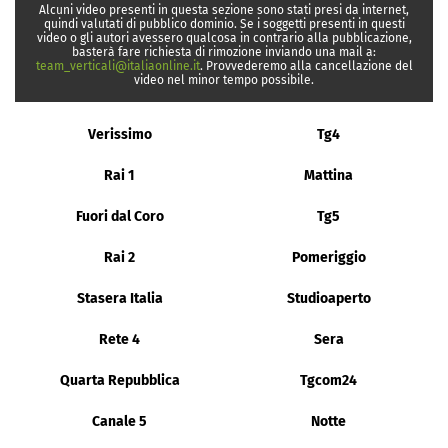
Alcuni video presenti in questa sezione sono stati presi da internet,
quindi valutati di pubblico dominio. Se i soggetti presenti in questi
video o gli autori avessero qualcosa in contrario alla pubblicazione,
basterà fare richiesta di rimozione inviando una mail a:
team_verticali@italiaonline.it
. Provvederemo alla cancellazione del
video nel minor tempo possibile.
Verissimo
Tg4
Rai 1
Mattina
Fuori dal Coro
Tg5
Rai 2
Pomeriggio
Stasera Italia
Studioaperto
Rete 4
Sera
Quarta Repubblica
Tgcom24
Canale 5
Notte