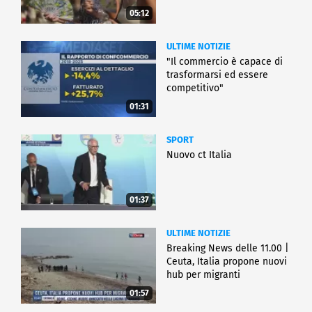
05:12
ULTIME NOTIZIE
"Il commercio è capace di
trasformarsi ed essere
competitivo"
01:31
SPORT
Nuovo ct Italia
01:37
ULTIME NOTIZIE
Breaking News delle 11.00 |
Ceuta, Italia propone nuovi
hub per migranti
01:57