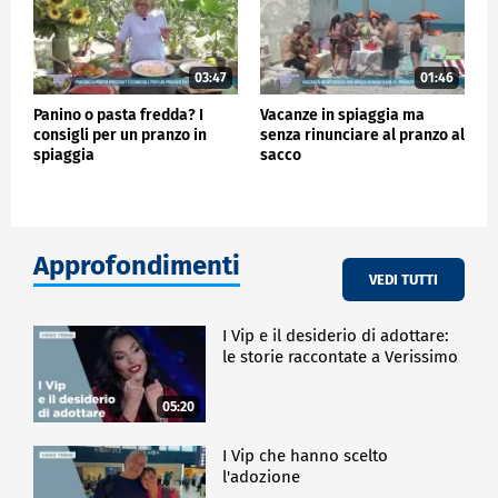
03:47
01:46
Panino o pasta fredda? I
Vacanze in spiaggia ma
consigli per un pranzo in
senza rinunciare al pranzo al
spiaggia
sacco
Approfondimenti
VEDI TUTTI
I Vip e il desiderio di adottare:
le storie raccontate a Verissimo
05:20
I Vip che hanno scelto
l'adozione