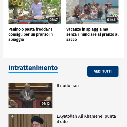
03:47
01:46
Panino o pasta fredda? I
Vacanze in spiaggia ma
consigli per un pranzo in
senza rinunciare al pranzo al
spiaggia
sacco
Intrattenimento
VEDI TUTTI
Il nodo Iran
03:12
L'Ayatollah Ali Khamenei punta
il dito