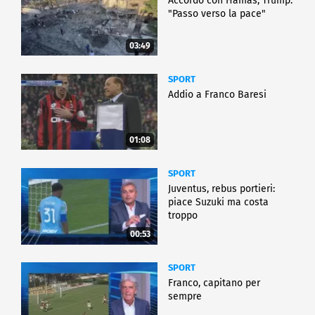
Accordo con Hamas, Trump:
"Passo verso la pace"
03:49
SPORT
Addio a Franco Baresi
01:08
SPORT
Juventus, rebus portieri:
piace Suzuki ma costa
troppo
00:53
SPORT
Franco, capitano per
sempre