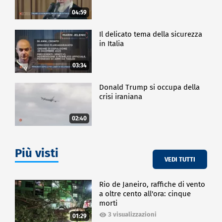
04:59
Il delicato tema della sicurezza
in Italia
03:34
Donald Trump si occupa della
crisi iraniana
02:40
Più visti
VEDI TUTTI
Rio de Janeiro, raffiche di vento
a oltre cento all'ora: cinque
morti
3 visualizzazioni
01:29