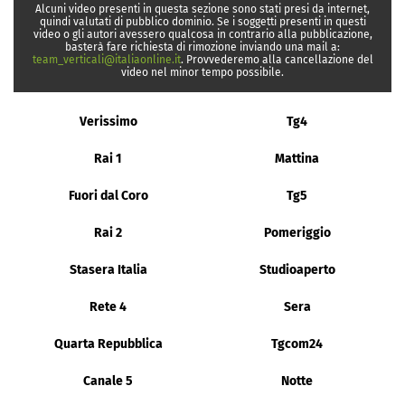
Alcuni video presenti in questa sezione sono stati presi da internet,
quindi valutati di pubblico dominio. Se i soggetti presenti in questi
video o gli autori avessero qualcosa in contrario alla pubblicazione,
basterà fare richiesta di rimozione inviando una mail a:
team_verticali@italiaonline.it
. Provvederemo alla cancellazione del
video nel minor tempo possibile.
Verissimo
Tg4
Rai 1
Mattina
Fuori dal Coro
Tg5
Rai 2
Pomeriggio
Stasera Italia
Studioaperto
Rete 4
Sera
Quarta Repubblica
Tgcom24
Canale 5
Notte