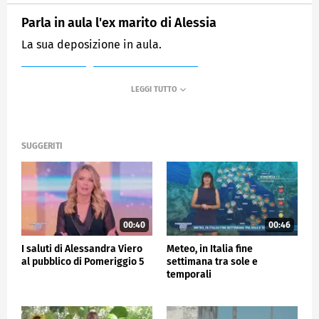
Parla in aula l'ex marito di Alessia
La sua deposizione in aula.
MEDIASET
POMERIGGIO CINQUE
SUGGERITI
00:40
00:46
I saluti di Alessandra Viero
Meteo, in Italia fine
al pubblico di Pomeriggio 5
settimana tra sole e
temporali