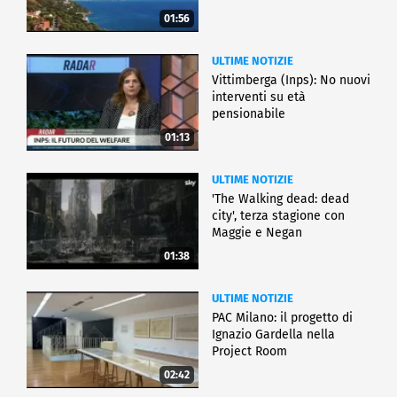
01:56
ULTIME NOTIZIE
Vittimberga (Inps): No nuovi
interventi su età
pensionabile
01:13
ULTIME NOTIZIE
'The Walking dead: dead
city', terza stagione con
Maggie e Negan
01:38
ULTIME NOTIZIE
PAC Milano: il progetto di
Ignazio Gardella nella
Project Room
02:42