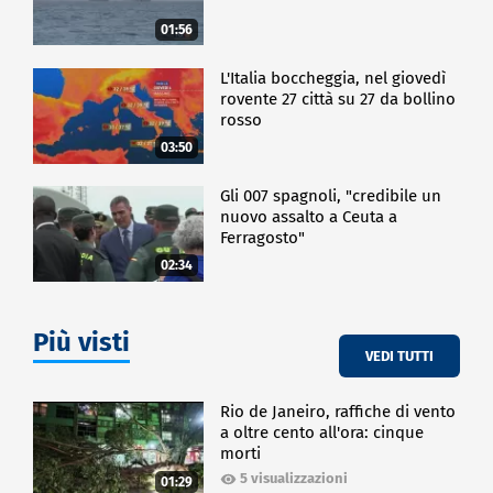
01:56
L'Italia boccheggia, nel giovedì
rovente 27 città su 27 da bollino
rosso
03:50
Gli 007 spagnoli, "credibile un
nuovo assalto a Ceuta a
Ferragosto"
02:34
Più visti
VEDI TUTTI
Rio de Janeiro, raffiche di vento
a oltre cento all'ora: cinque
morti
5 visualizzazioni
01:29