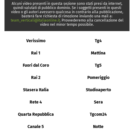
Alcuni video presenti in questa sezione sono stati presi da internet,
quindi valutati di pubblico dominio. Se i soggetti presenti in questi
video o gli autori avessero qualcosa in contrario alla pubblicazione,
basterà fare richiesta di rimozione inviando una mail a:
team_verticali@italiaonline.it
. Provvederemo alla cancellazione del
video nel minor tempo possibile.
Verissimo
Tg4
Rai 1
Mattina
Fuori dal Coro
Tg5
Rai 2
Pomeriggio
Stasera Italia
Studioaperto
Rete 4
Sera
Quarta Repubblica
Tgcom24
Canale 5
Notte