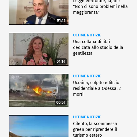
Legge elettorale, Tajani:
"Non ci sono problemi nella
maggioranza"
01:11
ULTIME NOTIZIE
Una collana di libri
dedicata allo studio della
gentilezza
01:14
ULTIME NOTIZIE
Ucraina, colpito edificio
residenziale a Odessa: 2
morti
00:54
ULTIME NOTIZIE
Cilento, la scommessa
green per riprendere il
turismo estero