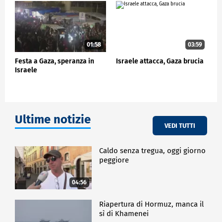
01:58
03:59
Festa a Gaza, speranza in
Israele attacca, Gaza brucia
Israele
Ultime notizie
VEDI TUTTI
Caldo senza tregua, oggi giorno
peggiore
04:56
Riapertura di Hormuz, manca il
sì di Khamenei