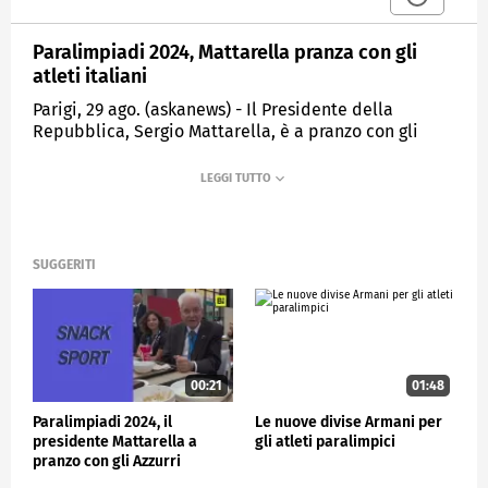
Paralimpiadi 2024, Mattarella pranza con gli
atleti italiani
Parigi, 29 ago. (askanews) - Il Presidente della
Repubblica, Sergio Mattarella, è a pranzo con gli
atleti paralimpici ai quali arrivando ha rivolto un
breve saluto. Nel corso del pranzo il capo dello Stato
ha avuto modo di scambiare un saluto anche con il
Presidente della Repubblica tedesco Frank Walter
Steinmeir che si trovava come lui nella mensa degli
atleti.
SUGGERITI
POLITICA
00:21
01:48
Paralimpiadi 2024, il
Le nuove divise Armani per
presidente Mattarella a
gli atleti paralimpici
pranzo con gli Azzurri