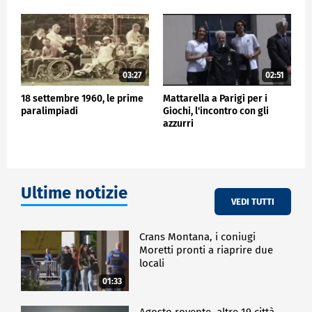
03:27
02:51
18 settembre 1960, le prime
Mattarella a Parigi per i
paralimpiadi
Giochi, l'incontro con gli
azzurri
Ultime notizie
VEDI TUTTI
Crans Montana, i coniugi
Moretti pronti a riaprire due
locali
01:33
Agosto rovente, altre 19 città