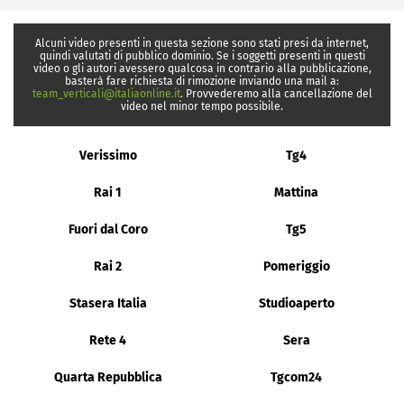
Alcuni video presenti in questa sezione sono stati presi da internet,
quindi valutati di pubblico dominio. Se i soggetti presenti in questi
video o gli autori avessero qualcosa in contrario alla pubblicazione,
basterà fare richiesta di rimozione inviando una mail a:
team_verticali@italiaonline.it
. Provvederemo alla cancellazione del
video nel minor tempo possibile.
Verissimo
Tg4
Rai 1
Mattina
Fuori dal Coro
Tg5
Rai 2
Pomeriggio
Stasera Italia
Studioaperto
Rete 4
Sera
Quarta Repubblica
Tgcom24