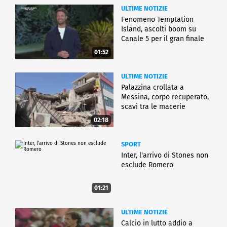
ULTIME NOTIZIE
Fenomeno Temptation
Island, ascolti boom su
Canale 5 per il gran finale
01:52
ULTIME NOTIZIE
Palazzina crollata a
Messina, corpo recuperato,
scavi tra le macerie
02:18
SPORT
Inter, l'arrivo di Stones non
esclude Romero
01:21
ULTIME NOTIZIE
Calcio in lutto addio a