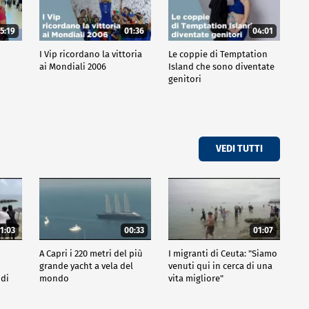
5:19
01:36
04:01
o
I Vip ricordano la vittoria
Le coppie di Temptation
ai Mondiali 2006
Island che sono diventate
genitori
VEDI TUTTI
1:03
00:33
01:07
A Capri i 220 metri del più
I migranti di Ceuta: "Siamo
grande yacht a vela del
venuti qui in cerca di una
 di
mondo
vita migliore"