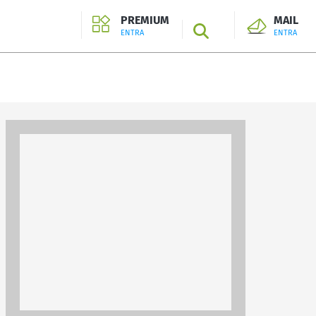
PREMIUM
MAIL
SEARCH
ENTRA
ENTRA
ENTRA