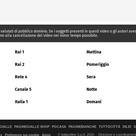
 valutati di pubblico dominio. Se i soggetti presenti in questi video o gli autori av
mo alla cancellazione del video nel minor tempo possibile.
Rai 1
Mattina
Rai 2
Pomeriggio
Rete 4
Sera
Canale 5
Notte
Italia 1
Domani
GIALLE
PAGINEGIALLE SHOP
PGCASA
PAGINEBIANCHE
TUTTOCITTÀ
DILEI
S
© Italiaonline S.p.A. 2026
Direzione e coordinamento 
cy
Preferenze sui cookie
Aiuto