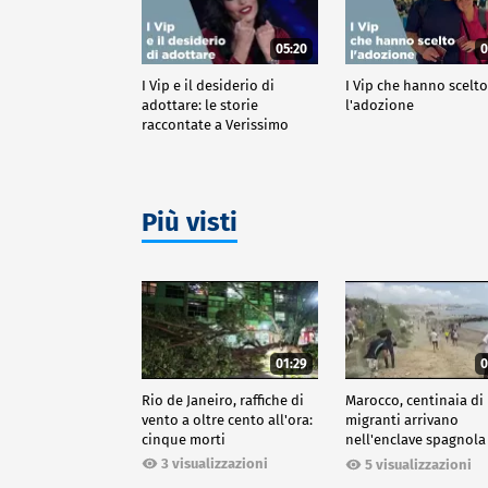
05:20
0
I Vip e il desiderio di
I Vip che hanno scelt
adottare: le storie
l'adozione
raccontate a Verissimo
Più visti
01:29
0
Rio de Janeiro, raffiche di
Marocco, centinaia di
vento a oltre cento all'ora:
migranti arrivano
cinque morti
nell'enclave spagnola
Ceuta
3 visualizzazioni
5 visualizzazioni