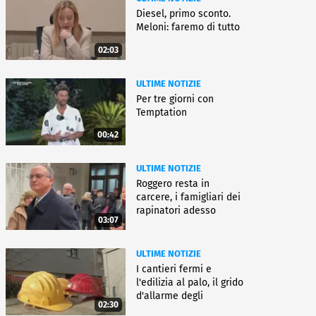
Diesel, primo sconto.
Meloni: faremo di tutto
02:03
ULTIME NOTIZIE
Per tre giorni con
Temptation
00:42
ULTIME NOTIZIE
Roggero resta in
carcere, i famigliari dei
rapinatori adesso
03:07
battono cassa
ULTIME NOTIZIE
I cantieri fermi e
l'edilizia al palo, il grido
d'allarme degli
02:30
architetti