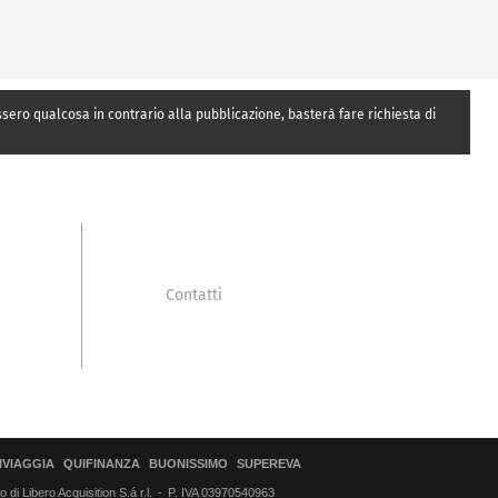
essero qualcosa in contrario alla pubblicazione, basterà fare richiesta di
Contatti
IVIAGGIA
QUIFINANZA
BUONISSIMO
SUPEREVA
di Libero Acquisition S.á r.l.
P. IVA 03970540963