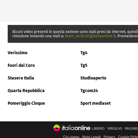
Alcuni video presenti in questa sezione sono stati presi da internet, quindi
rimozione inviando una mail a:
team_verticali@italiaonline.it
. Provvedere
Verissimo
Tg4
Fuori dal Coro
Tg5
Stasera Italia
Studioaperto
Quarta Repubblica
Tgcom24
Pomeriggio Cinque
Sport mediaset
LIBERO
VIRGILIO
PAGINE
Chi siamo
Note Legali
Privacy
Cookie Poli