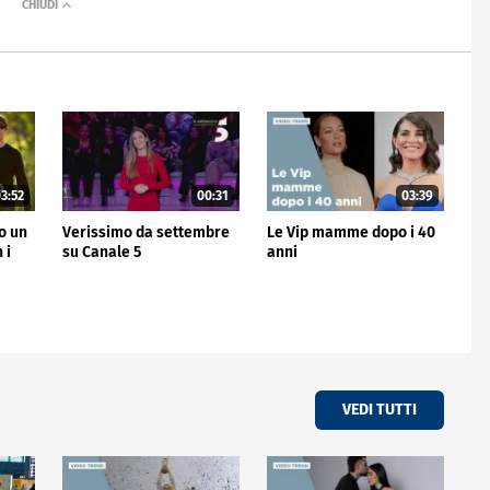
3:52
00:31
03:39
no un
Verissimo da settembre
Le Vip mamme dopo i 40
 i
su Canale 5
anni
VEDI TUTTI