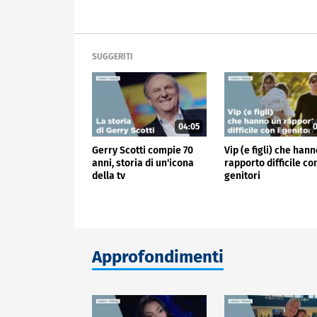
SUGGERITI
04:05
0
Gerry Scotti compie 70
Vip (e figli) che han
anni, storia di un'icona
rapporto difficile con
della tv
genitori
Approfondimenti