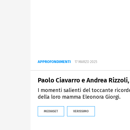
APPROFONDIMENTI
17 MARZO 2025
Paolo Ciavarro e Andrea Rizzoli, 
I momenti salienti del toccante ricord
della loro mamma Eleonora Giorgi.
MEDIASET
VERISSIMO