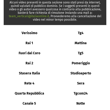
Alcuni video presenti in questa sezione sono stati presi da internet,
quindi valutati di pubblico dominio. Se i soggetti presenti in questi
video o gli autori avessero qualcosa in contrario alla pubblicazione,
basterà fare richiesta di rimozione inviando una mail a:
team_verticali@italiaonline.it
. Provvederemo alla cancellazione del
video nel minor tempo possibile.
Verissimo
Tg4
Rai 1
Mattina
Fuori dal Coro
Tg5
Rai 2
Pomeriggio
Stasera Italia
Studioaperto
Rete 4
Sera
Quarta Repubblica
Tgcom24
Canale 5
Notte