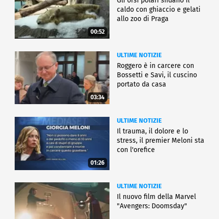
Gli orsi polari sfidano il
caldo con ghiaccio e gelati
allo zoo di Praga
00:52
ULTIME NOTIZIE
Roggero è in carcere con
Bossetti e Savi, il cuscino
portato da casa
03:34
ULTIME NOTIZIE
Il trauma, il dolore e lo
stress, il premier Meloni sta
con l'orefice
01:26
ULTIME NOTIZIE
Il nuovo film della Marvel
"Avengers: Doomsday"