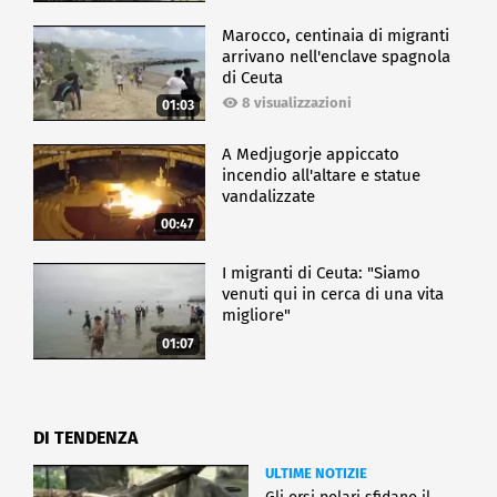
Marocco, centinaia di migranti
arrivano nell'enclave spagnola
di Ceuta
8 visualizzazioni
01:03
A Medjugorje appiccato
incendio all'altare e statue
vandalizzate
00:47
I migranti di Ceuta: "Siamo
venuti qui in cerca di una vita
migliore"
01:07
DI TENDENZA
ULTIME NOTIZIE