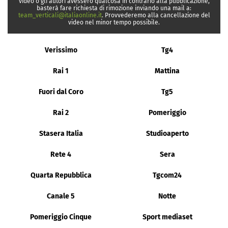
video o gli autori avessero qualcosa in contrario alla pubblicazione,
basterà fare richiesta di rimozione inviando una mail a:
team_verticali@italiaonline.it
. Provvederemo alla cancellazione del
video nel minor tempo possibile.
Verissimo
Tg4
Rai 1
Mattina
Fuori dal Coro
Tg5
Rai 2
Pomeriggio
Stasera Italia
Studioaperto
Rete 4
Sera
Quarta Repubblica
Tgcom24
Canale 5
Notte
Pomeriggio Cinque
Sport mediaset