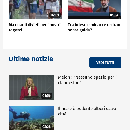
02:01
01:54
Ma quanti divieti per i nostri
Tra intese e minacce un Iran
ragazzi
senza guida?
Ultime notizie
VEDI TUTTI
Meloni: "Nessuno spazio per i
clandestini"
01:56
Il mare è bollente alberi salva
città
03:28