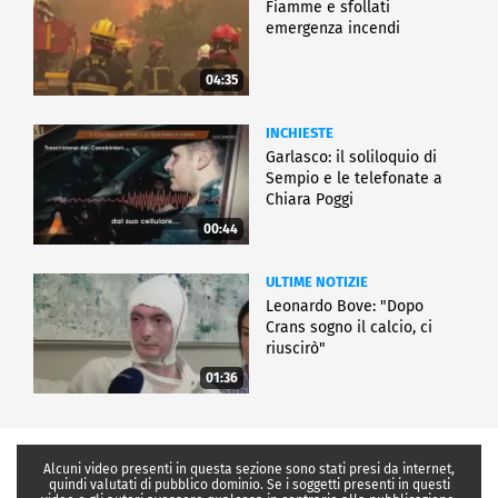
Fiamme e sfollati
emergenza incendi
04:35
INCHIESTE
Garlasco: il soliloquio di
Sempio e le telefonate a
Chiara Poggi
00:44
ULTIME NOTIZIE
Leonardo Bove: "Dopo
Crans sogno il calcio, ci
riuscirò"
01:36
Alcuni video presenti in questa sezione sono stati presi da internet,
quindi valutati di pubblico dominio. Se i soggetti presenti in questi