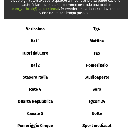
video o gli autori avessero qualcosa in contrario alla pubblicazione,
basterà fare richiesta di rimozione inviando una mail a:
team_verticali@italiaonline.it
. Provvederemo alla cancellazione del
video nel minor tempo possibile.
Verissimo
Tg4
Rai 1
Mattina
Fuori dal Coro
Tg5
Rai 2
Pomeriggio
Stasera Italia
Studioaperto
Rete 4
Sera
Quarta Repubblica
Tgcom24
Canale 5
Notte
Pomeriggio Cinque
Sport mediaset