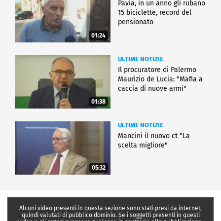
Pavia, in un anno gli rubano
15 biciclette, record del
pensionato
01:24
ULTIME NOTIZIE
Il procuratore di Palermo
Maurizio de Lucia: "Mafia a
caccia di nuove armi"
01:38
ULTIME NOTIZIE
Mancini il nuovo ct "La
scelta migliore"
05:32
Alcuni video presenti in questa sezione sono stati presi da internet,
quindi valutati di pubblico dominio. Se i soggetti presenti in questi