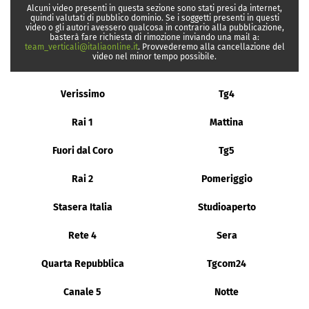
Alcuni video presenti in questa sezione sono stati presi da internet,
quindi valutati di pubblico dominio. Se i soggetti presenti in questi
video o gli autori avessero qualcosa in contrario alla pubblicazione,
basterà fare richiesta di rimozione inviando una mail a:
team_verticali@italiaonline.it
. Provvederemo alla cancellazione del
video nel minor tempo possibile.
Verissimo
Tg4
Rai 1
Mattina
Fuori dal Coro
Tg5
Rai 2
Pomeriggio
Stasera Italia
Studioaperto
Rete 4
Sera
Quarta Repubblica
Tgcom24
Canale 5
Notte