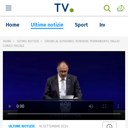
Home
Ultime notizie
Sport
Inchieste
HOME
ULTIME NOTIZIE
ORSINI AL GOVERNO: RENDERE PERMANENTE TAGLIO
CUNEO FISCALE
ULTIME NOTIZIE
18 SETTEMBRE 2024