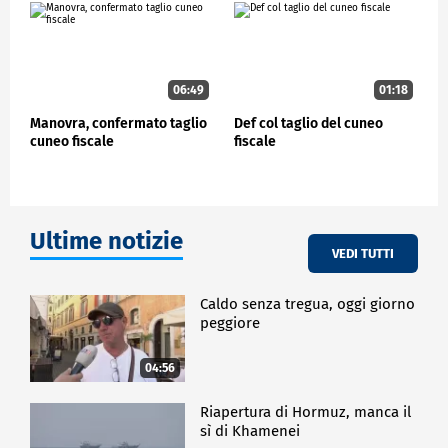
per raggiungere stabilmente la media europea".
ECONOMIA
06:49
01:18
Manovra, confermato taglio
Def col taglio del cuneo
cuneo fiscale
fiscale
Ultime notizie
VEDI TUTTI
Caldo senza tregua, oggi giorno
peggiore
04:56
Riapertura di Hormuz, manca il
sì di Khamenei