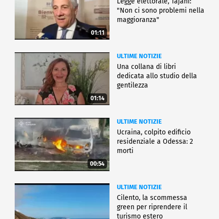
Legge elettorale, Tajani:
"Non ci sono problemi nella
maggioranza"
01:11
ULTIME NOTIZIE
Una collana di libri
dedicata allo studio della
gentilezza
01:14
ULTIME NOTIZIE
Ucraina, colpito edificio
residenziale a Odessa: 2
morti
00:54
ULTIME NOTIZIE
Cilento, la scommessa
green per riprendere il
turismo estero