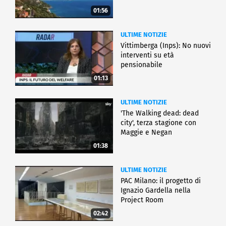
01:56
ULTIME NOTIZIE
Vittimberga (Inps): No nuovi
interventi su età
pensionabile
01:13
ULTIME NOTIZIE
'The Walking dead: dead
city', terza stagione con
Maggie e Negan
01:38
ULTIME NOTIZIE
PAC Milano: il progetto di
Ignazio Gardella nella
Project Room
02:42