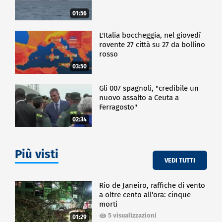
01:56
L'Italia boccheggia, nel giovedì
rovente 27 città su 27 da bollino
rosso
03:50
Gli 007 spagnoli, "credibile un
nuovo assalto a Ceuta a
Ferragosto"
02:34
Più visti
VEDI TUTTI
Rio de Janeiro, raffiche di vento
a oltre cento all'ora: cinque
morti
5 visualizzazioni
01:29