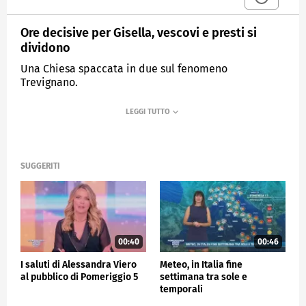
Ore decisive per Gisella, vescovi e presti si
dividono
Una Chiesa spaccata in due sul fenomeno
Trevignano.
MEDIASET
POMERIGGIO CINQUE
SUGGERITI
00:40
00:46
I saluti di Alessandra Viero
Meteo, in Italia fine
al pubblico di Pomeriggio 5
settimana tra sole e
temporali