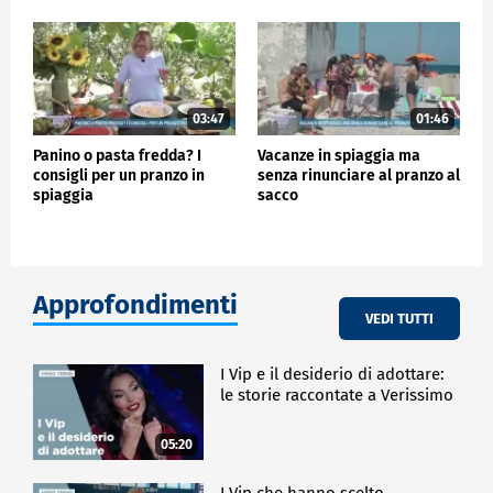
03:47
01:46
Panino o pasta fredda? I
Vacanze in spiaggia ma
consigli per un pranzo in
senza rinunciare al pranzo al
spiaggia
sacco
Approfondimenti
VEDI TUTTI
I Vip e il desiderio di adottare:
le storie raccontate a Verissimo
05:20
I Vip che hanno scelto