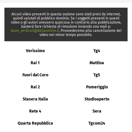
Alcuni video presenti in questa sezione sono stati presi da internet,
quindi valutati di pubblico dominio. Se i soggetti presenti in questi
video o gli autori avessero qualcosa in contrario alla pubblicazione,
basterà fare richiesta di rimozione inviando una mail a:
team_verticali@italiaonline.it
. Provvederemo alla cancellazione del
video nel minor tempo possibile.
Verissimo
Tg4
Rai 1
Mattina
Fuori dal Coro
Tg5
Rai 2
Pomeriggio
Stasera Italia
Studioaperto
Rete 4
Sera
Quarta Repubblica
Tgcom24