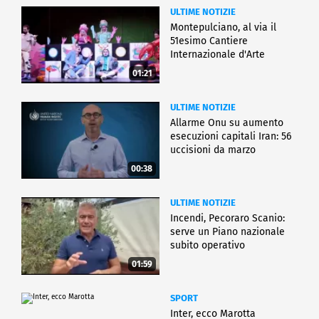
ULTIME NOTIZIE
Montepulciano, al via il
51esimo Cantiere
Internazionale d'Arte
01:21
ULTIME NOTIZIE
Allarme Onu su aumento
esecuzioni capitali Iran: 56
uccisioni da marzo
00:38
ULTIME NOTIZIE
Incendi, Pecoraro Scanio:
serve un Piano nazionale
subito operativo
01:59
SPORT
Inter, ecco Marotta