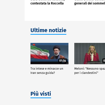
contestata la Roccella
generali dei sommel
Ultime notizie
01:54
0
Tra intese e minacce un
Meloni: "Nessuno spa
Iran senza guida?
per i clandestini"
Più visti