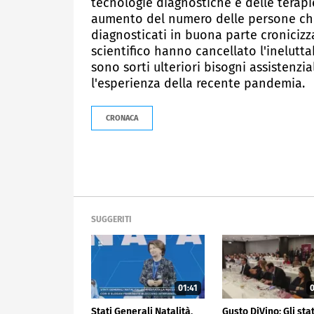
tecnologie diagnostiche e delle terap
aumento del numero delle persone che 
diagnosticati in buona parte cronicizz
scientifico hanno cancellato l'inelutta
sono sorti ulteriori bisogni assistenzi
l'esperienza della recente pandemia.
CRONACA
SUGGERITI
01:41
0
Stati Generali Natalità,
Gusto DiVino: Gli stat