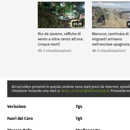
01:29
0
Rio de Janeiro, raffiche di
Marocco, centinaia di
vento a oltre cento all'ora:
migranti arrivano
cinque morti
nell'enclave spagnola
Ceuta
3 visualizzazioni
5 visualizzazioni
Alcuni video presenti in questa sezione sono stati presi da internet, quindi
rimozione inviando una mail a:
team_verticali@italiaonline.it
. Provvedere
Verissimo
Tg4
Fuori dal Coro
Tg5