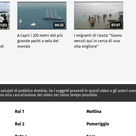
1:03
00:33
01:07
A Capri i 220 metri del più
I migranti di Ceuta: "Siamo
grande yacht a vela del
venuti qui in cerca di una
 di
mondo
vita migliore"
 valutati di pubblico dominio. Se i soggetti presenti in questi video o gli autori av
mo alla cancellazione del video nel minor tempo possibile.
Rai 1
Mattina
Rai 2
Pomeriggio