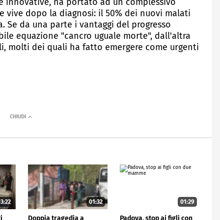
ie innovative, ha portato ad un complessivo
vive dopo la diagnosi: il 50% dei nuovi malati
a. Se da una parte i vantaggi del progresso
bile equazione "cancro uguale morte", dall'altra
ali, molti dei quali ha fatto emergere come urgenti
3:22
01:32
01:29
i
Doppia tragedia a
Padova, stop ai figli con