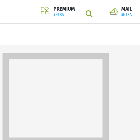
PREMIUM
MAIL
SEARCH
ENTRA
ENTRA
ENTRA