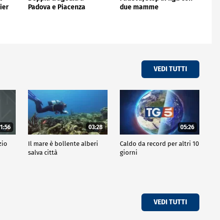
ier
Padova e Piacenza
due mamme
VEDI TUTTI
1:56
03:28
05:26
zio
Il mare è bollente alberi
Caldo da record per altri 10
salva città
giorni
VEDI TUTTI