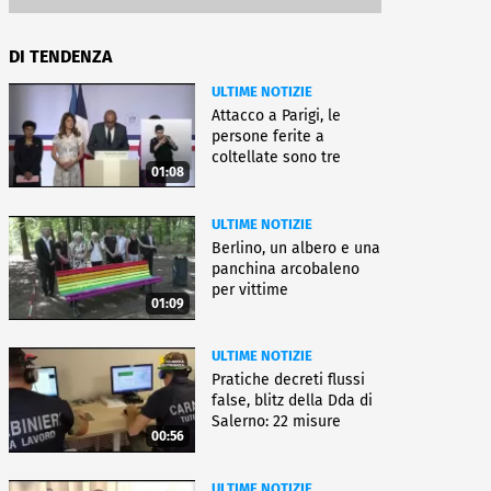
DI TENDENZA
ULTIME NOTIZIE
Attacco a Parigi, le
persone ferite a
coltellate sono tre
01:08
donne
ULTIME NOTIZIE
Berlino, un albero e una
panchina arcobaleno
per vittime
01:09
dell'attentato
ULTIME NOTIZIE
Pratiche decreti flussi
false, blitz della Dda di
Salerno: 22 misure
00:56
ULTIME NOTIZIE