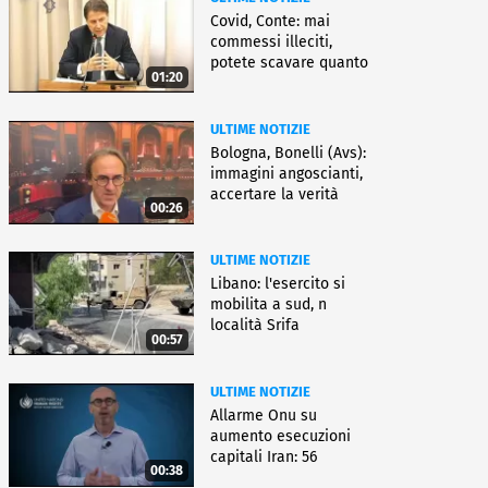
Covid, Conte: mai
commessi illeciti,
potete scavare quanto
01:20
volete
ULTIME NOTIZIE
Bologna, Bonelli (Avs):
immagini angoscianti,
accertare la verità
00:26
ULTIME NOTIZIE
Libano: l'esercito si
mobilita a sud, n
località Srifa
00:57
ULTIME NOTIZIE
Allarme Onu su
aumento esecuzioni
capitali Iran: 56
00:38
uccisioni da marzo