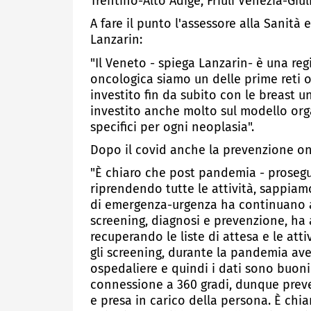
Trentino-Alto Adige, Friuli Venezia-Giu
A fare il punto l'assessore alla Sanità
Lanzarin:
"Il Veneto - spiega Lanzarin- è una re
oncologica siamo un delle prime reti o
investito fin da subito con le breast 
investito anche molto sul modello org
specifici per ogni neoplasia".
Dopo il covid anche la prevenzione on
"È chiaro che post pandemia - prosegue
riprendendo tutte le attività, sappia
di emergenza-urgenza ha continuano ad 
screening, diagnosi e prevenzione, ha
recuperando le liste di attesa e le atti
gli screening, durante la pandemia ave
ospedaliere e quindi i dati sono buoni.
connessione a 360 gradi, dunque preve
e presa in carico della persona. È chia