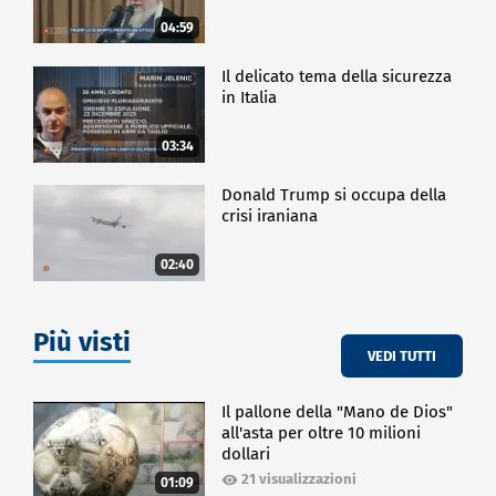
04:59
Il delicato tema della sicurezza
in Italia
03:34
Donald Trump si occupa della
crisi iraniana
02:40
Più visti
VEDI TUTTI
Il pallone della "Mano de Dios"
all'asta per oltre 10 milioni
dollari
21 visualizzazioni
01:09