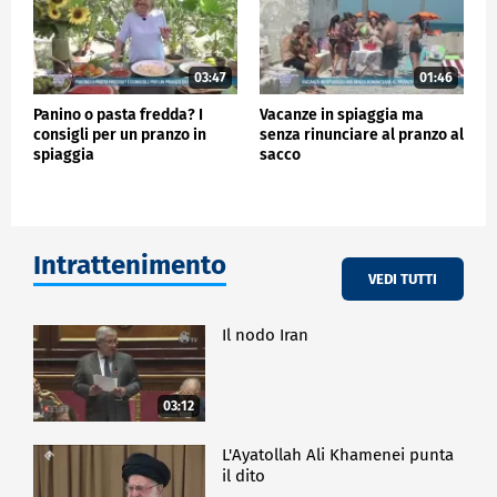
03:47
01:46
Panino o pasta fredda? I
Vacanze in spiaggia ma
consigli per un pranzo in
senza rinunciare al pranzo al
spiaggia
sacco
Intrattenimento
VEDI TUTTI
Il nodo Iran
03:12
L'Ayatollah Ali Khamenei punta
il dito