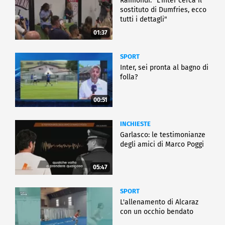
Raimondi: "L'Inter cerca il
sostituto di Dumfries, ecco
tutti i dettagli"
01:37
SPORT
Inter, sei pronta al bagno di
folla?
00:51
INCHIESTE
Garlasco: le testimonianze
degli amici di Marco Poggi
05:47
SPORT
L'allenamento di Alcaraz
con un occhio bendato