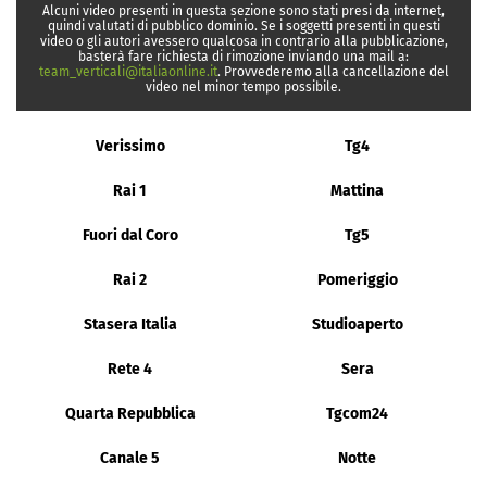
Alcuni video presenti in questa sezione sono stati presi da internet,
quindi valutati di pubblico dominio. Se i soggetti presenti in questi
video o gli autori avessero qualcosa in contrario alla pubblicazione,
basterà fare richiesta di rimozione inviando una mail a:
team_verticali@italiaonline.it
. Provvederemo alla cancellazione del
video nel minor tempo possibile.
Verissimo
Tg4
Rai 1
Mattina
Fuori dal Coro
Tg5
Rai 2
Pomeriggio
Stasera Italia
Studioaperto
Rete 4
Sera
Quarta Repubblica
Tgcom24
Canale 5
Notte