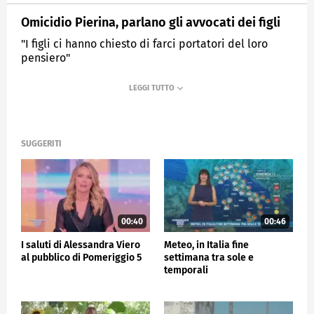
Omicidio Pierina, parlano gli avvocati dei figli
"I figli ci hanno chiesto di farci portatori del loro
pensiero"
MEDIASET
POMERIGGIO CINQUE
SUGGERITI
00:40
00:46
I saluti di Alessandra Viero
Meteo, in Italia fine
al pubblico di Pomeriggio 5
settimana tra sole e
temporali