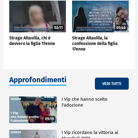
02:11
01:46
Strage Altavilla, chi è
Strage Altavilla, la
davvero la figlia 17enne
confessione della figlia
17enne
Approfondimenti
VEDI TUTTI
I Vip che hanno scelto
l'adozione
05:19
I Vip ricordano la vittoria ai