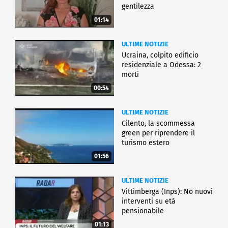
gentilezza
01:14
ULTIME NOTIZIE
Ucraina, colpito edificio
residenziale a Odessa: 2
morti
00:54
ULTIME NOTIZIE
Cilento, la scommessa
green per riprendere il
turismo estero
01:56
ULTIME NOTIZIE
Vittimberga (Inps): No nuovi
interventi su età
pensionabile
01:13