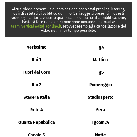
Alcuni video presenti in questa sezione sono stati presi da internet,
quindi valutati di pubblico dominio. Se i soggetti presenti in questi
video o gli autori avessero qualcosa in contrario alla pubblicazione,
basterà fare richiesta di rimozione inviando una mail a:
team_verticali@italiaonline.it
. Provvederemo alla cancellazione del
video nel minor tempo possibile.
Verissimo
Tg4
Rai 1
Mattina
Fuori dal Coro
Tg5
Rai 2
Pomeriggio
Stasera Italia
Studioaperto
Rete 4
Sera
Quarta Repubblica
Tgcom24
Canale 5
Notte