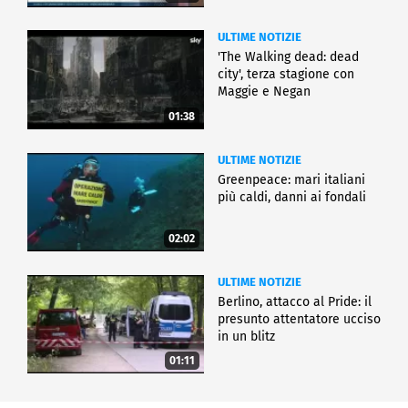
ULTIME NOTIZIE
'The Walking dead: dead
city', terza stagione con
Maggie e Negan
01:38
ULTIME NOTIZIE
Greenpeace: mari italiani
più caldi, danni ai fondali
02:02
ULTIME NOTIZIE
Berlino, attacco al Pride: il
presunto attentatore ucciso
in un blitz
01:11