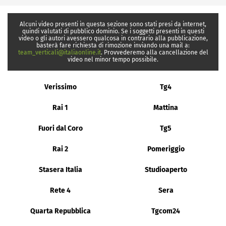
Alcuni video presenti in questa sezione sono stati presi da internet,
quindi valutati di pubblico dominio. Se i soggetti presenti in questi
video o gli autori avessero qualcosa in contrario alla pubblicazione,
basterà fare richiesta di rimozione inviando una mail a:
team_verticali@italiaonline.it
. Provvederemo alla cancellazione del
video nel minor tempo possibile.
Verissimo
Tg4
Rai 1
Mattina
Fuori dal Coro
Tg5
Rai 2
Pomeriggio
Stasera Italia
Studioaperto
Rete 4
Sera
Quarta Repubblica
Tgcom24