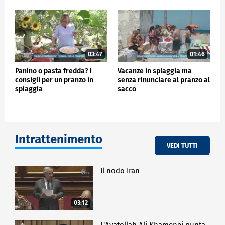
03:47
01:46
Panino o pasta fredda? I
Vacanze in spiaggia ma
consigli per un pranzo in
senza rinunciare al pranzo al
spiaggia
sacco
Intrattenimento
VEDI TUTTI
Il nodo Iran
03:12
L'Ayatollah Ali Khamenei punta