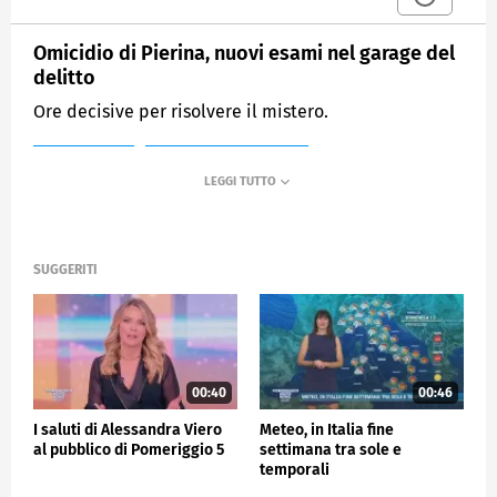
Omicidio di Pierina, nuovi esami nel garage del
delitto
Ore decisive per risolvere il mistero.
MEDIASET
POMERIGGIO CINQUE
SUGGERITI
00:40
00:46
I saluti di Alessandra Viero
Meteo, in Italia fine
al pubblico di Pomeriggio 5
settimana tra sole e
temporali