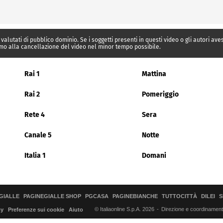
 valutati di pubblico dominio. Se i soggetti presenti in questi video o gli autori av
mo alla cancellazione del video nel minor tempo possibile.
Rai 1
Mattina
Rai 2
Pomeriggio
Rete 4
Sera
Canale 5
Notte
Italia 1
Domani
GIALLE
PAGINEGIALLE SHOP
PGCASA
PAGINEBIANCHE
TUTTOCITTÀ
DILEI
S
© Italiaonline S.p.A. 2026
Direzione e coordinamento 
cy
Preferenze sui cookie
Aiuto