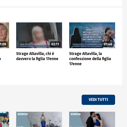
1:09
02:11
01:46
Strage Altavilla, chi è
Strage Altavilla, la
o
davvero la figlia 17enne
confessione della figlia
17enne
VEDI TUTTI