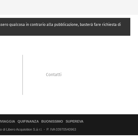
essero qualcosa in contrario alla pubblicazione, basterà fare richiesta di
Contatti
IVIAGGIA
QUIFINANZA
BUONISSIMO
SUPEREVA
di Libero Acquisition S.á r.l.
P. IVA 03970540963