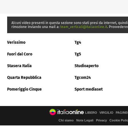
Alcuni video presenti in questa sezione sono stati presi da internet, quindi
rimozione inviando una mail a:
team_verticali@italiaonline.it
. Provvedere
Verissimo
Tg4
Fuori dal Coro
Tg5
Stasera Italia
Studioaperto
Quarta Repubblica
Tgcom24
Pomeriggio Cinque
Sport mediaset
LIBERO
VIRGILIO
PAGINE
Chi siamo
Note Legali
Privacy
Cookie Poli