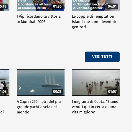
5:19
01:36
04:01
o
I Vip ricordano la vittoria
Le coppie di Temptation
ai Mondiali 2006
Island che sono diventate
genitori
VEDI TUTTI
1:03
00:33
01:07
A Capri i 220 metri del più
I migranti di Ceuta: "Siamo
grande yacht a vela del
venuti qui in cerca di una
 di
mondo
vita migliore"