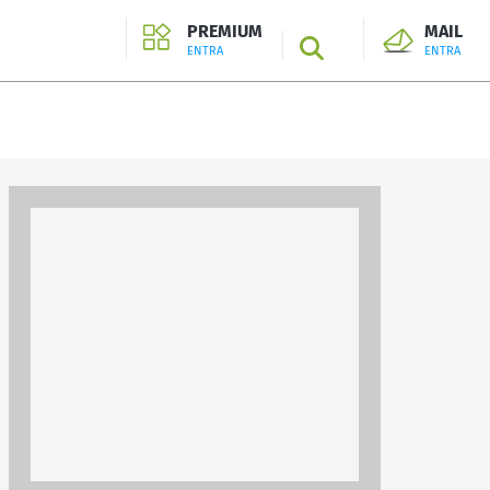
PREMIUM
MAIL
SEARCH
ENTRA
ENTRA
ENTRA