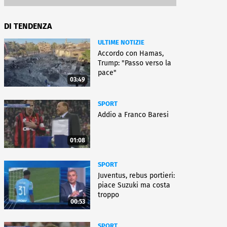
DI TENDENZA
ULTIME NOTIZIE
Accordo con Hamas,
Trump: "Passo verso la
pace"
03:49
SPORT
Addio a Franco Baresi
01:08
SPORT
Juventus, rebus portieri:
piace Suzuki ma costa
troppo
00:53
SPORT