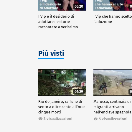
05:20
0
I Vip e il desiderio di
I Vip che hanno scelt
adottare: le storie
l'adozione
raccontate a Verissimo
Più visti
01:29
0
Rio de Janeiro, raffiche di
Marocco, centinaia di
vento a oltre cento all'ora:
migranti arrivano
cinque morti
nell'enclave spagnola
Ceuta
3 visualizzazioni
5 visualizzazioni