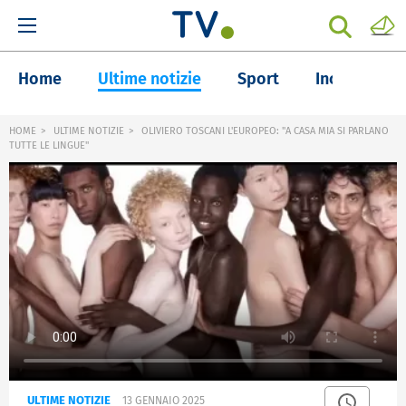
Home
Ultime notizie
Sport
Inchieste
HOME
ULTIME NOTIZIE
OLIVIERO TOSCANI L'EUROPEO: "A CASA MIA SI PARLANO
TUTTE LE LINGUE"
ULTIME NOTIZIE
13 GENNAIO 2025