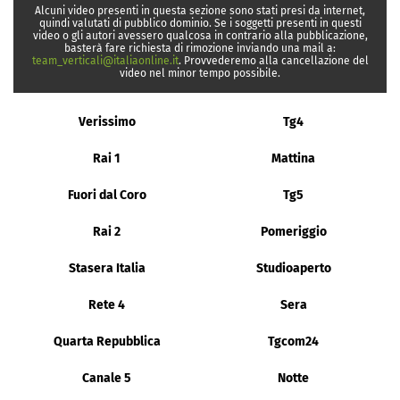
Alcuni video presenti in questa sezione sono stati presi da internet,
quindi valutati di pubblico dominio. Se i soggetti presenti in questi
video o gli autori avessero qualcosa in contrario alla pubblicazione,
basterà fare richiesta di rimozione inviando una mail a:
team_verticali@italiaonline.it
. Provvederemo alla cancellazione del
video nel minor tempo possibile.
Verissimo
Tg4
Rai 1
Mattina
Fuori dal Coro
Tg5
Rai 2
Pomeriggio
Stasera Italia
Studioaperto
Rete 4
Sera
Quarta Repubblica
Tgcom24
Canale 5
Notte