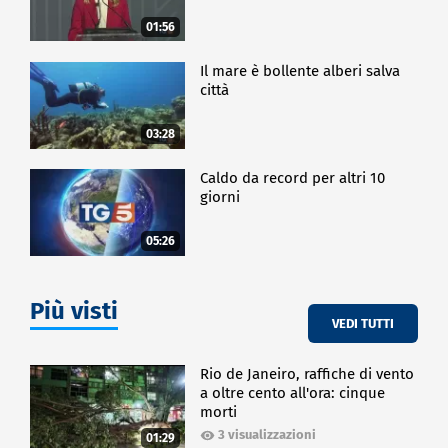
fortuna adesso ha dato le dimissioni, o quel nostro
che non crede nell'Europa, che vuole uscire... Sono
01:56
ridicoli, ridicoli, così antistorici, ritardati mentali".
Il mare è bollente alberi salva
città
CRONACA
03:28
Caldo da record per altri 10
giorni
05:26
Più visti
VEDI TUTTI
Rio de Janeiro, raffiche di vento
a oltre cento all'ora: cinque
morti
3 visualizzazioni
01:29