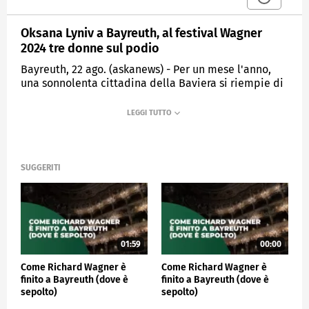
Oksana Lyniv a Bayreuth, al festival Wagner
2024 tre donne sul podio
Bayreuth, 22 ago. (askanews) - Per un mese l'anno,
una sonnolenta cittadina della Baviera si riempie di
turisti e melomani: è Bayreuth, dove Richard Wagner
grazie al re Ludwig II costruì un teatro a misura delle
sue ambizioni. Ogni anno da quasi un secolo,
arrivano migliaia di appassionati. Ma in questo
tempio dei wagneriani, il 2024 è stato il primo
festival con una maggioranza di direttrici
SUGGERITI
d'orchestra: donne.
Tre su cinque, una di loro è l'ucraina Oksana Lyniv,
direttrice stabile al Comunale di Bologna e la prima
donna ad aver diretto a Bayreuth. È tornata per il
quarto anno a rifare "L'Olandese volante".
01:59
00:00
"Devo dire che c'è una grande atmosfera. Si sente
Come Richard Wagner è
Come Richard Wagner è
davvero che qualcosa sta cambiando. I tempi
finito a Bayreuth (dove è
finito a Bayreuth (dove è
mutano e noi li influenziamo; sono felice e onorata
sepolto)
sepolto)
che il mio debutto del 2021 sia stato un successo e sì,