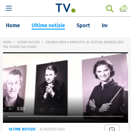
Home
Ultime notizie
Sport
Inchieste
HOME
ULTIME NOTIZIE
OKSANA LYNIV A BAYREUTH, AL FESTIVAL WAGNER 2024
TRE DONNE SUL PODIO
ULTIME NOTIZIE
22 AGOSTO 2024