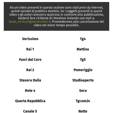
Alcuni video presenti in questa sezione sono stati presi da internet,
quindi valutati di pubblico dominio. Se i soggetti presenti in questi
video o gli autori avessero qualcosa in contrario alla pubblicazione,
basterà fare richiesta di rimozione inviando una mail a:
team_verticali@italiaonline.it
. Provvederemo alla cancellazione del
video nel minor tempo possibile.
Verissimo
Tg4
Rai 1
Mattina
Fuori dal Coro
Tg5
Rai 2
Pomeriggio
Stasera Italia
Studioaperto
Rete 4
Sera
Quarta Repubblica
Tgcom24
Canale 5
Notte