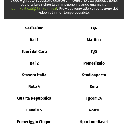
video o gli autori avessero qualcosa in contrario alla pubblicazione,
basterà fare richiesta di rimozione inviando una mail a:
team_verticali@italiaonline.it
. Provvederemo alla cancellazione del
video nel minor tempo possibile.
Verissimo
Tg4
Rai 1
Mattina
Fuori dal Coro
Tg5
Rai 2
Pomeriggio
Stasera Italia
Studioaperto
Rete 4
Sera
Quarta Repubblica
Tgcom24
Canale 5
Notte
Pomeriggio Cinque
Sport mediaset