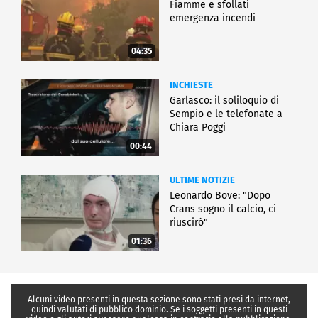
Fiamme e sfollati
emergenza incendi
04:35
INCHIESTE
Garlasco: il soliloquio di
Sempio e le telefonate a
Chiara Poggi
00:44
ULTIME NOTIZIE
Leonardo Bove: "Dopo
Crans sogno il calcio, ci
riuscirò"
01:36
Alcuni video presenti in questa sezione sono stati presi da internet,
quindi valutati di pubblico dominio. Se i soggetti presenti in questi