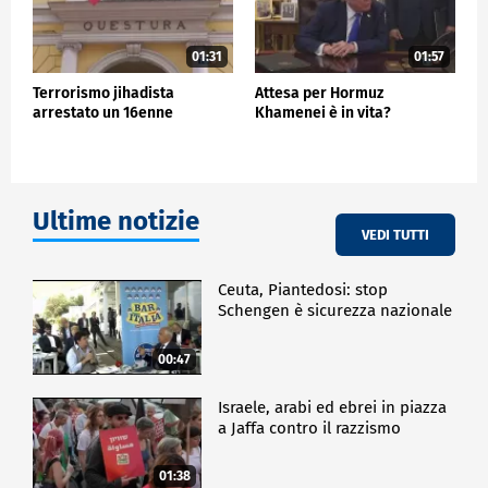
01:31
01:57
Terrorismo jihadista
Attesa per Hormuz
arrestato un 16enne
Khamenei è in vita?
Ultime notizie
VEDI TUTTI
Ceuta, Piantedosi: stop
Schengen è sicurezza nazionale
00:47
Israele, arabi ed ebrei in piazza
a Jaffa contro il razzismo
01:38