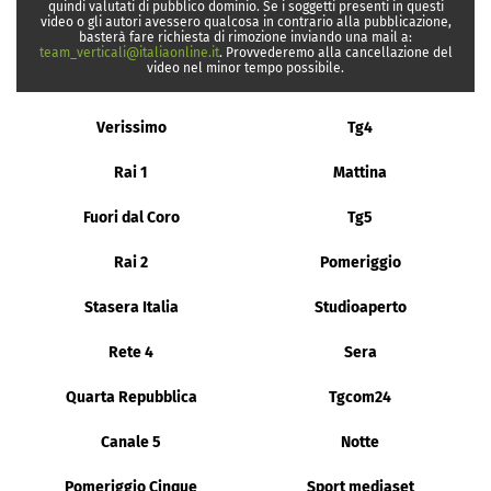
quindi valutati di pubblico dominio. Se i soggetti presenti in questi
video o gli autori avessero qualcosa in contrario alla pubblicazione,
basterà fare richiesta di rimozione inviando una mail a:
team_verticali@italiaonline.it
. Provvederemo alla cancellazione del
video nel minor tempo possibile.
Verissimo
Tg4
Rai 1
Mattina
Fuori dal Coro
Tg5
Rai 2
Pomeriggio
Stasera Italia
Studioaperto
Rete 4
Sera
Quarta Repubblica
Tgcom24
Canale 5
Notte
Pomeriggio Cinque
Sport mediaset