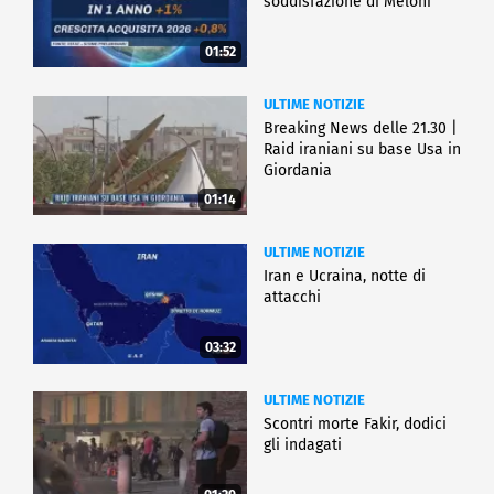
soddisfazione di Meloni
01:52
ULTIME NOTIZIE
Breaking News delle 21.30 |
Raid iraniani su base Usa in
Giordania
01:14
ULTIME NOTIZIE
Iran e Ucraina, notte di
attacchi
03:32
ULTIME NOTIZIE
Scontri morte Fakir, dodici
gli indagati