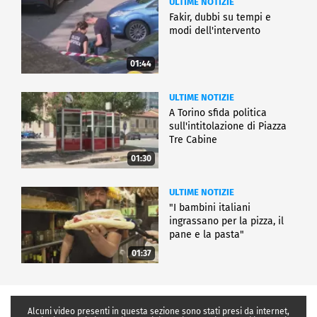
ULTIME NOTIZIE
Fakir, dubbi su tempi e
modi dell'intervento
01:44
ULTIME NOTIZIE
A Torino sfida politica
sull'intitolazione di Piazza
Tre Cabine
01:30
ULTIME NOTIZIE
"I bambini italiani
ingrassano per la pizza, il
pane e la pasta"
01:37
Alcuni video presenti in questa sezione sono stati presi da internet,