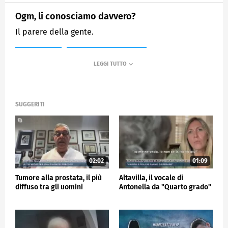
Ogm, li conosciamo davvero?
Il parere della gente.
MEDIASET
MATTINO CINQUE NEWS
SUGGERITI
02:02
01:09
Tumore alla prostata, il più
Altavilla, il vocale di
diffuso tra gli uomini
Antonella da "Quarto grado"