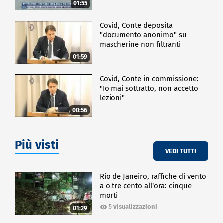
01:55
Covid, Conte deposita
"documento anonimo" su
mascherine non filtranti
01:59
Covid, Conte in commissione:
"Io mai sottratto, non accetto
lezioni"
00:56
Più visti
VEDI TUTTI
Rio de Janeiro, raffiche di vento
a oltre cento all'ora: cinque
morti
5 visualizzazioni
01:29