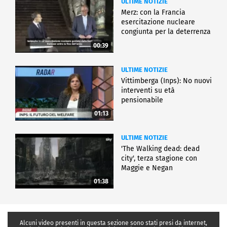
ULTIME NOTIZIE
Merz: con la Francia
esercitazione nucleare
congiunta per la deterrenza
00:39
ULTIME NOTIZIE
Vittimberga (Inps): No nuovi
interventi su età
pensionabile
01:13
ULTIME NOTIZIE
'The Walking dead: dead
city', terza stagione con
Maggie e Negan
01:38
Alcuni video presenti in questa sezione sono stati presi da internet,