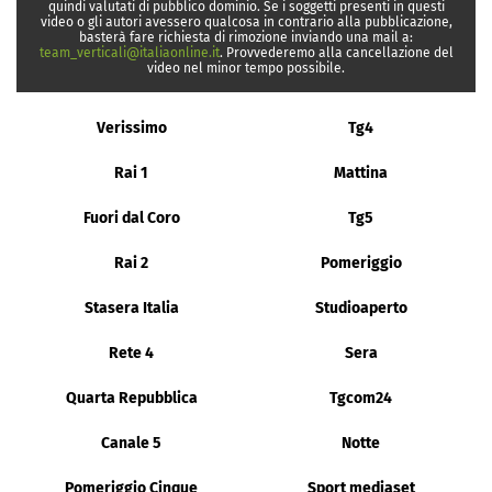
quindi valutati di pubblico dominio. Se i soggetti presenti in questi
video o gli autori avessero qualcosa in contrario alla pubblicazione,
basterà fare richiesta di rimozione inviando una mail a:
team_verticali@italiaonline.it
. Provvederemo alla cancellazione del
video nel minor tempo possibile.
Verissimo
Tg4
Rai 1
Mattina
Fuori dal Coro
Tg5
Rai 2
Pomeriggio
Stasera Italia
Studioaperto
Rete 4
Sera
Quarta Repubblica
Tgcom24
Canale 5
Notte
Pomeriggio Cinque
Sport mediaset