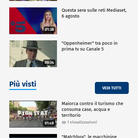
Questa sera sulle reti Mediaset,
6 agosto
01:38
"Oppenheimer" tra poco in
prima tv su Canale 5
00:34
Più visti
VEDI TUTTI
Maiorca contro il turismo che
consuma case, acqua e
territorio
1 visualizzazioni
01:49
"Matchbox", le macchinine