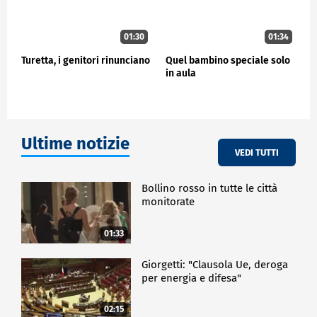
01:30
01:34
Turetta, i genitori rinunciano
Quel bambino speciale solo
in aula
Ultime notizie
VEDI TUTTI
Bollino rosso in tutte le città
monitorate
01:33
Giorgetti: "Clausola Ue, deroga
per energia e difesa"
02:15