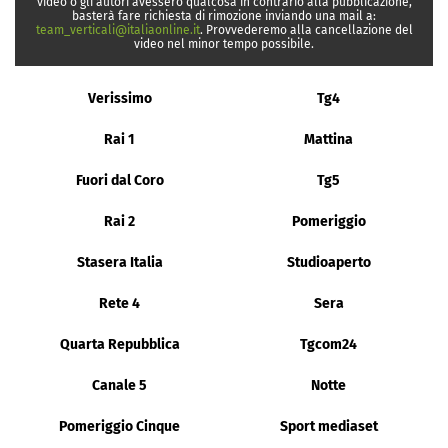
video o gli autori avessero qualcosa in contrario alla pubblicazione,
basterà fare richiesta di rimozione inviando una mail a:
team_verticali@italiaonline.it
. Provvederemo alla cancellazione del
video nel minor tempo possibile.
Verissimo
Tg4
Rai 1
Mattina
Fuori dal Coro
Tg5
Rai 2
Pomeriggio
Stasera Italia
Studioaperto
Rete 4
Sera
Quarta Repubblica
Tgcom24
Canale 5
Notte
Pomeriggio Cinque
Sport mediaset