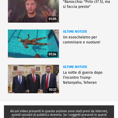
"Ranocchia: "Pirlo ct? Sì, ma
si faccia presto"
01:05
ULTIME NOTIZIE
Un esoscheletro per
camminare e nuotare!
01:34
ULTIME NOTIZIE
La notte di guerra dopo
l'incontro Trump-
Netanyahu, Teheran
all'attacco
02:22
Alcuni video presenti in questa sezione sono stati presi da internet,
quindi valutati di pubblico dominio. Se i soggetti presenti in questi