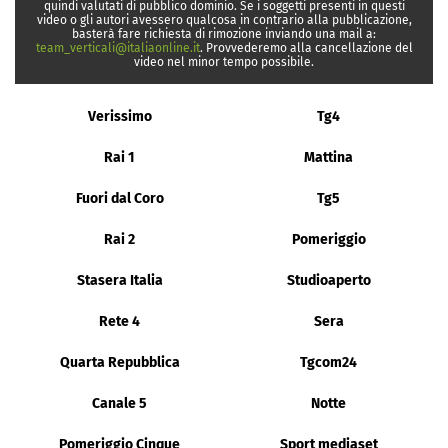
quindi valutati di pubblico dominio. Se i soggetti presenti in questi
video o gli autori avessero qualcosa in contrario alla pubblicazione,
basterà fare richiesta di rimozione inviando una mail a:
team_verticali@italiaonline.it
. Provvederemo alla cancellazione del
video nel minor tempo possibile.
Verissimo
Tg4
Rai 1
Mattina
Fuori dal Coro
Tg5
Rai 2
Pomeriggio
Stasera Italia
Studioaperto
Rete 4
Sera
Quarta Repubblica
Tgcom24
Canale 5
Notte
Pomeriggio Cinque
Sport mediaset