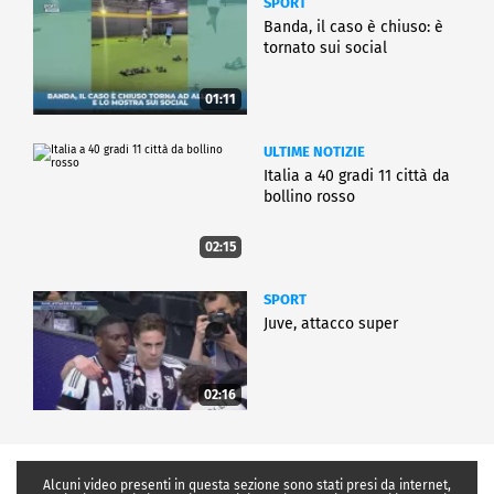
SPORT
Banda, il caso è chiuso: è
tornato sui social
01:11
ULTIME NOTIZIE
Italia a 40 gradi 11 città da
bollino rosso
02:15
SPORT
Juve, attacco super
02:16
Alcuni video presenti in questa sezione sono stati presi da internet,