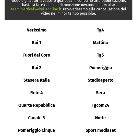
video o gli autori avessero qualcosa in contrario alla pubblicazione,
basterà fare richiesta di rimozione inviando una mail a:
team_verticali@italiaonline.it
. Provvederemo alla cancellazione del
video nel minor tempo possibile.
Verissimo
Tg4
Rai 1
Mattina
Fuori dal Coro
Tg5
Rai 2
Pomeriggio
Stasera Italia
Studioaperto
Rete 4
Sera
Quarta Repubblica
Tgcom24
Canale 5
Notte
Pomeriggio Cinque
Sport mediaset