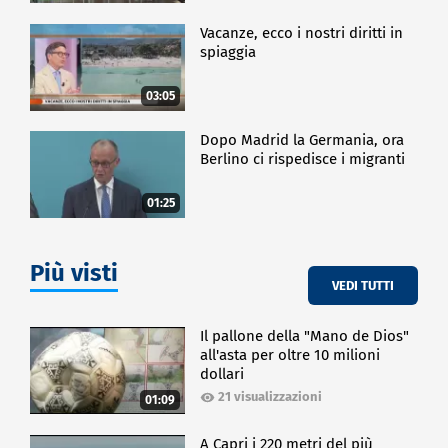
Vacanze, ecco i nostri diritti in
spiaggia
03:05
Dopo Madrid la Germania, ora
Berlino ci rispedisce i migranti
01:25
Più visti
VEDI TUTTI
Il pallone della "Mano de Dios"
all'asta per oltre 10 milioni
dollari
21 visualizzazioni
01:09
A Capri i 220 metri del più