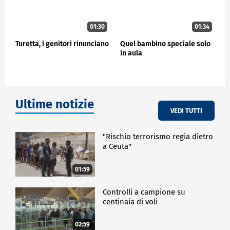
01:30
01:34
Turetta, i genitori rinunciano
Quel bambino speciale solo
in aula
Ultime notizie
VEDI TUTTI
"Rischio terrorismo regia dietro
a Ceuta"
01:59
Controlli a campione su
centinaia di voli
02:59