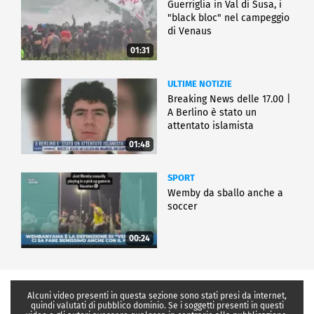
Guerriglia in Val di Susa, i
"black bloc" nel campeggio
di Venaus
01:31
ULTIME NOTIZIE
Breaking News delle 17.00 |
A Berlino è stato un
attentato islamista
01:48
SPORT
Wemby da sballo anche a
soccer
00:24
Alcuni video presenti in questa sezione sono stati presi da internet,
quindi valutati di pubblico dominio. Se i soggetti presenti in questi