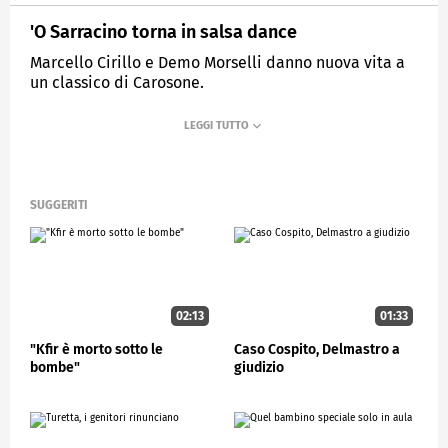
'O Sarracino torna in salsa dance
Marcello Cirillo e Demo Morselli danno nuova vita a
un classico di Carosone.
MEDIASET
STUDIOAPERTO
SUGGERITI
02:13
01:33
"Kfir è morto sotto le
Caso Cospito, Delmastro a
bombe"
giudizio