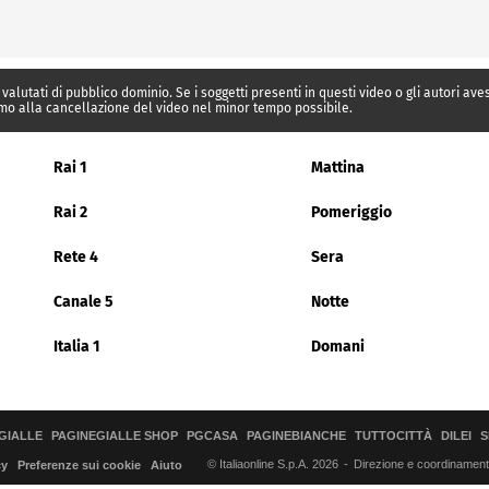
 valutati di pubblico dominio. Se i soggetti presenti in questi video o gli autori av
mo alla cancellazione del video nel minor tempo possibile.
Rai 1
Mattina
Rai 2
Pomeriggio
Rete 4
Sera
Canale 5
Notte
Italia 1
Domani
GIALLE
PAGINEGIALLE SHOP
PGCASA
PAGINEBIANCHE
TUTTOCITTÀ
DILEI
S
© Italiaonline S.p.A. 2026
Direzione e coordinamento 
cy
Preferenze sui cookie
Aiuto