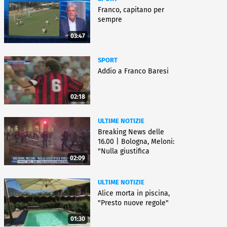
Franco, capitano per
sempre
03:47
SPORT
Addio a Franco Baresi
02:18
ULTIME NOTIZIE
Breaking News delle
16.00 | Bologna, Meloni:
"Nulla giustifica
02:09
violenza"
ULTIME NOTIZIE
Alice morta in piscina,
"Presto nuove regole"
01:30