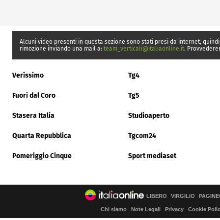
Alcuni video presenti in questa sezione sono stati presi da internet, quindi
rimozione inviando una mail a:
team_verticali@italiaonline.it
. Provvedere
Verissimo
Tg4
Fuori dal Coro
Tg5
Stasera Italia
Studioaperto
Quarta Repubblica
Tgcom24
Pomeriggio Cinque
Sport mediaset
LIBERO
VIRGILIO
PAGINE
Chi siamo
Note Legali
Privacy
Cookie Poli