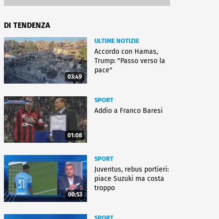
DI TENDENZA
ULTIME NOTIZIE
Accordo con Hamas,
Trump: "Passo verso la
pace"
03:49
SPORT
Addio a Franco Baresi
01:08
SPORT
Juventus, rebus portieri:
piace Suzuki ma costa
troppo
00:53
SPORT