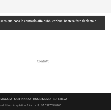
essero qualcosa in contrario alla pubblicazione, basterà fare richiesta di
Contatti
IVIAGGIA
QUIFINANZA
BUONISSIMO
SUPEREVA
di Libero Acquisition S.á r.l.
P. IVA 03970540963