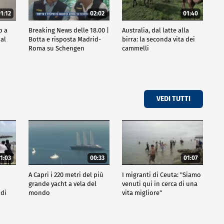
1:12
02:02
01:40
p a
Breaking News delle 18.00 |
Australia, dal latte alla
al
Botta e risposta Madrid-
birra: la seconda vita dei
Roma su Schengen
cammelli
VEDI TUTTI
1:03
00:33
01:07
A Capri i 220 metri del più
I migranti di Ceuta: "Siamo
grande yacht a vela del
venuti qui in cerca di una
 di
mondo
vita migliore"