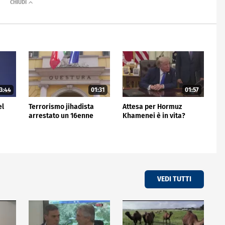
3:44
01:31
01:57
el
Terrorismo jihadista
Attesa per Hormuz
arrestato un 16enne
Khamenei è in vita?
VEDI TUTTI