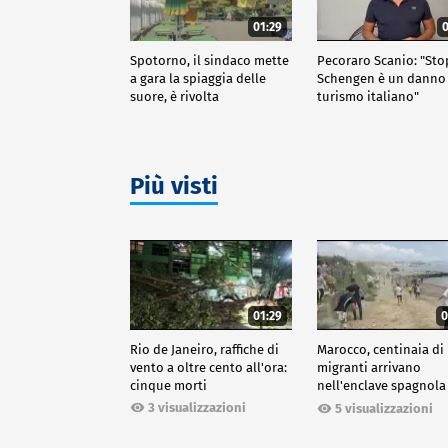
01:29
0
Spotorno, il sindaco mette
Pecoraro Scanio: "Sto
a gara la spiaggia delle
Schengen è un danno 
suore, è rivolta
turismo italiano"
Più visti
01:29
0
Rio de Janeiro, raffiche di
Marocco, centinaia di
vento a oltre cento all'ora:
migranti arrivano
cinque morti
nell'enclave spagnola
Ceuta
3 visualizzazioni
5 visualizzazioni