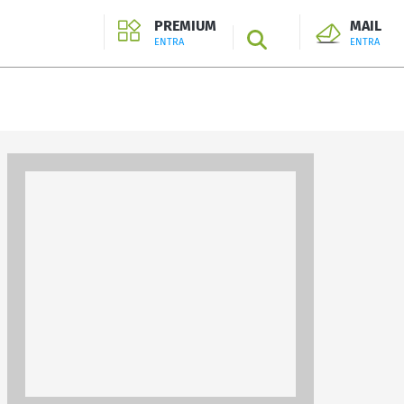
PREMIUM
MAIL
SEARCH
ENTRA
ENTRA
ENTRA