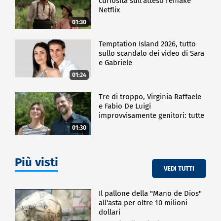
curiosità sull'atteso remake
Netflix
01:30
Temptation Island 2026, tutto
sullo scandalo dei video di Sara
e Gabriele
01:24
Tre di troppo, Virginia Raffaele
e Fabio De Luigi
improvvisamente genitori: tutte
le curiosità sulla commedia
01:30
Più visti
VEDI TUTTI
Il pallone della "Mano de Dios"
all'asta per oltre 10 milioni
dollari