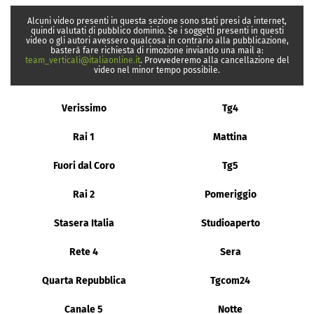
Alcuni video presenti in questa sezione sono stati presi da internet,
quindi valutati di pubblico dominio. Se i soggetti presenti in questi
video o gli autori avessero qualcosa in contrario alla pubblicazione,
basterà fare richiesta di rimozione inviando una mail a:
team_verticali@italiaonline.it
. Provvederemo alla cancellazione del
video nel minor tempo possibile.
Verissimo
Tg4
Rai 1
Mattina
Fuori dal Coro
Tg5
Rai 2
Pomeriggio
Stasera Italia
Studioaperto
Rete 4
Sera
Quarta Repubblica
Tgcom24
Canale 5
Notte