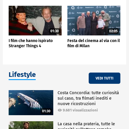
01:30
02:05
I film che hanno ispirato
Festa del cinema al via con il
Stranger Things 4
film di Milan
Lifestyle
VEDI TUTTI
Costa Concordia: tutte curiosità
sul caso, tra filmati inediti e
nuove ricostruzioni
9.681 visualizzazioni
01:30
La casa nella prateria, tutte le