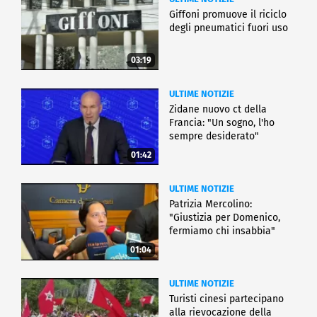
Giffoni promuove il riciclo
degli pneumatici fuori uso
03:19
ULTIME NOTIZIE
Zidane nuovo ct della
Francia: "Un sogno, l'ho
sempre desiderato"
01:42
ULTIME NOTIZIE
Patrizia Mercolino:
"Giustizia per Domenico,
fermiamo chi insabbia"
01:04
ULTIME NOTIZIE
Turisti cinesi partecipano
alla rievocazione della