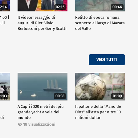
2:14
02:15
00:46
4.00 |
Il videomessaggio di
Relitto di epoca romana
 il
auguri di Pier Silvio
scoperto al largo di Mazara
Berlusconi per Gerry Scotti
del Vallo
VEDI TUTTI
1:03
00:33
01:09
A Capri i 220 metri del più
Il pallone della "Mano de
grande yacht a vela del
Dios" all'asta per oltre 10
 di
mondo
milioni dollari
18 visualizzazioni