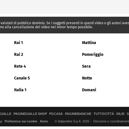
 valutati di pubblico dominio. Se i soggetti presenti in questi video o gli autori av
mo alla cancellazione del video nel minor tempo possibile.
Rai 1
Mattina
Rai 2
Pomeriggio
Rete 4
Sera
Canale 5
Notte
Italia 1
Domani
GIALLE
PAGINEGIALLE SHOP
PGCASA
PAGINEBIANCHE
TUTTOCITTÀ
DILEI
S
© Italiaonline S.p.A. 2026
Direzione e coordinamento 
cy
Preferenze sui cookie
Aiuto