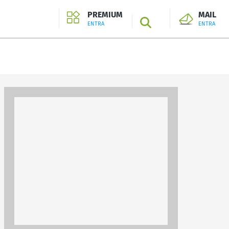
PREMIUM
MAIL
SEARCH
ENTRA
ENTRA
ENTRA