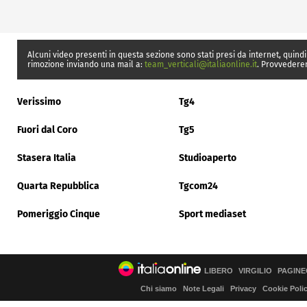
Alcuni video presenti in questa sezione sono stati presi da internet, quindi
rimozione inviando una mail a:
team_verticali@italiaonline.it
. Provvedere
Verissimo
Tg4
Fuori dal Coro
Tg5
Stasera Italia
Studioaperto
Quarta Repubblica
Tgcom24
Pomeriggio Cinque
Sport mediaset
LIBERO
VIRGILIO
PAGINE
Chi siamo
Note Legali
Privacy
Cookie Poli