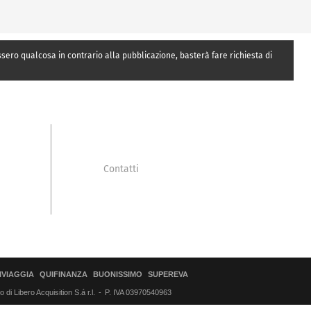
essero qualcosa in contrario alla pubblicazione, basterà fare richiesta di
Contatti
IVIAGGIA
QUIFINANZA
BUONISSIMO
SUPEREVA
di Libero Acquisition S.á r.l.
P. IVA 03970540963