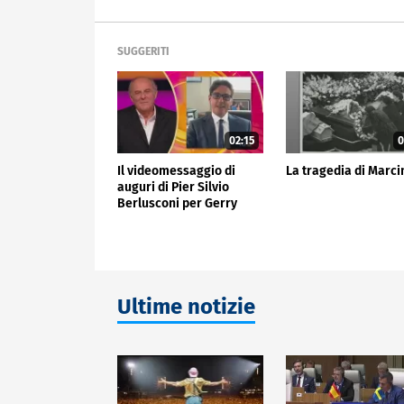
SUGGERITI
02:15
0
Il videomessaggio di
La tragedia di Marci
auguri di Pier Silvio
Berlusconi per Gerry
Scotti
Ultime notizie