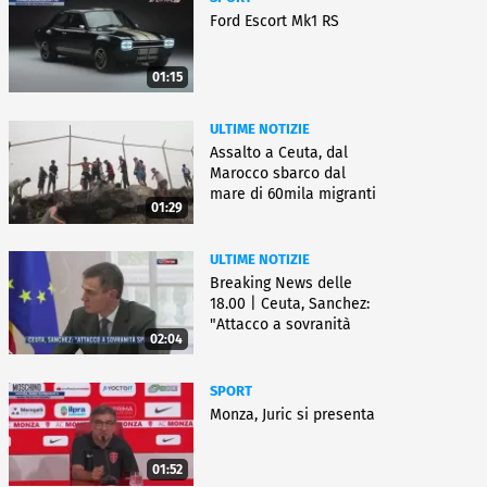
Ford Escort Mk1 RS
01:15
ULTIME NOTIZIE
Assalto a Ceuta, dal
Marocco sbarco dal
mare di 60mila migranti
01:29
ULTIME NOTIZIE
Breaking News delle
18.00 | Ceuta, Sanchez:
"Attacco a sovranità
02:04
Spagna"
SPORT
Monza, Juric si presenta
01:52