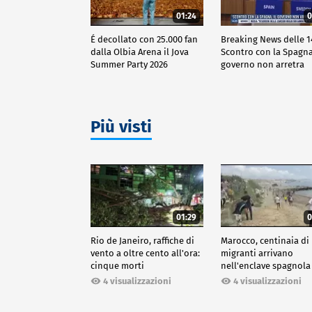
01:24
0
É decollato con 25.000 fan
Breaking News delle 1
dalla Olbia Arena il Jova
Scontro con la Spagna,
Summer Party 2026
governo non arretra
Più visti
01:29
0
Rio de Janeiro, raffiche di
Marocco, centinaia di
vento a oltre cento all'ora:
migranti arrivano
cinque morti
nell'enclave spagnola
Ceuta
4 visualizzazioni
4 visualizzazioni