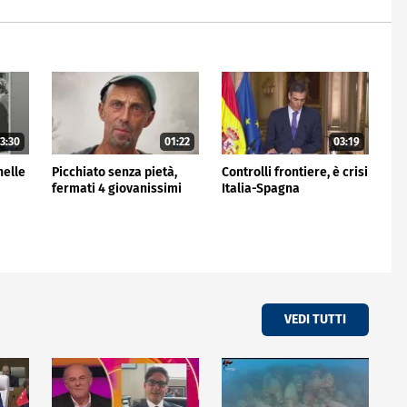
3:30
01:22
03:19
nelle
Picchiato senza pietà,
Controlli frontiere, è crisi
fermati 4 giovanissimi
Italia-Spagna
VEDI TUTTI