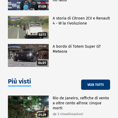
01:09
A storia di Citroen 2CV e Renault
4 - W la rivoluzione
02:11
A bordo di Totem Super GT
Meteora
04:01
Più visti
VEDI TUTTI
Rio de Janeiro, raffiche di vento
a oltre cento all'ora: cinque
morti
2 visualizzazioni
01:29