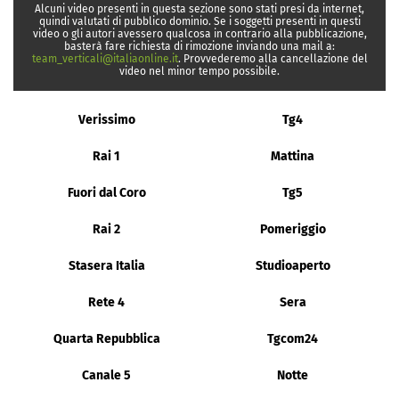
Alcuni video presenti in questa sezione sono stati presi da internet,
quindi valutati di pubblico dominio. Se i soggetti presenti in questi
video o gli autori avessero qualcosa in contrario alla pubblicazione,
basterà fare richiesta di rimozione inviando una mail a:
team_verticali@italiaonline.it
. Provvederemo alla cancellazione del
video nel minor tempo possibile.
Verissimo
Tg4
Rai 1
Mattina
Fuori dal Coro
Tg5
Rai 2
Pomeriggio
Stasera Italia
Studioaperto
Rete 4
Sera
Quarta Repubblica
Tgcom24
Canale 5
Notte