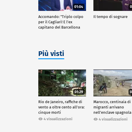
01:04
0
Accomando: "Triplo colpo
Il tempo di sognare
per il Cagliari! E l'ex
capitano del Barcellona
passa al Liverpool"
Più visti
01:29
0
Rio de Janeiro, raffiche di
Marocco, centinaia di
vento a oltre cento all'ora:
migranti arrivano
cinque morti
nell'enclave spagnola
Ceuta
4 visualizzazioni
4 visualizzazioni