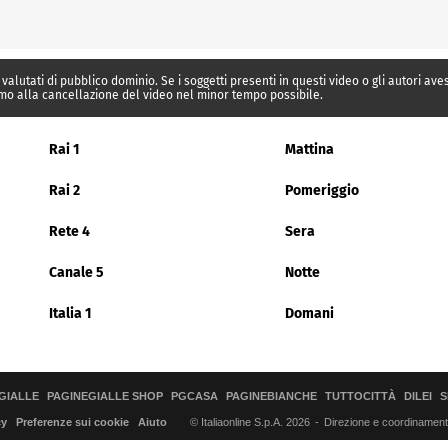
 valutati di pubblico dominio. Se i soggetti presenti in questi video o gli autori av
mo alla cancellazione del video nel minor tempo possibile.
Rai 1
Mattina
Rai 2
Pomeriggio
Rete 4
Sera
Canale 5
Notte
Italia 1
Domani
GIALLE
PAGINEGIALLE SHOP
PGCASA
PAGINEBIANCHE
TUTTOCITTÀ
DILEI
S
© Italiaonline S.p.A. 2026
Direzione e coordinamento 
cy
Preferenze sui cookie
Aiuto