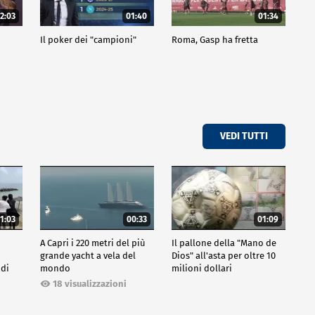
2:03
01:40
01:34
Il poker dei "campioni"
Roma, Gasp ha fretta
VEDI TUTTI
1:03
00:33
01:09
A Capri i 220 metri del più
Il pallone della "Mano de
grande yacht a vela del
Dios" all'asta per oltre 10
 di
mondo
milioni dollari
18 visualizzazioni