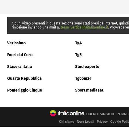
Alcuni video presenti in questa sezione sono stati presi da internet, quindi
rimozione inviando una mail a:
team_verticali@italiaonline.it
. Provvedere
Verissimo
Tg4
Fuori dal Coro
Tg5
Stasera Italia
Studioaperto
Quarta Repubblica
Tgcom24
Pomeriggio Cinque
Sport mediaset
LIBERO
VIRGILIO
PAGINE
Chi siamo
Note Legali
Privacy
Cookie Poli