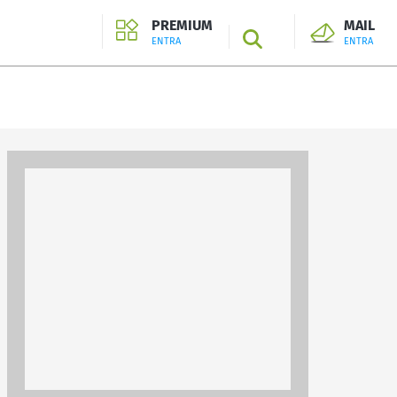
PREMIUM
MAIL
SEARCH
ENTRA
ENTRA
ENTRA