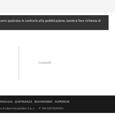
essero qualcosa in contrario alla pubblicazione, basterà fare richiesta di
Contatti
IVIAGGIA
QUIFINANZA
BUONISSIMO
SUPEREVA
di Libero Acquisition S.á r.l.
P. IVA 03970540963