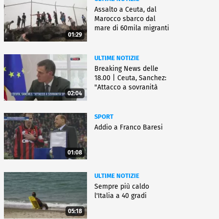
Assalto a Ceuta, dal
Marocco sbarco dal
mare di 60mila migranti
01:29
ULTIME NOTIZIE
Breaking News delle
18.00 | Ceuta, Sanchez:
"Attacco a sovranità
02:04
Spagna"
SPORT
Addio a Franco Baresi
01:08
ULTIME NOTIZIE
Sempre più caldo
l'Italia a 40 gradi
05:18