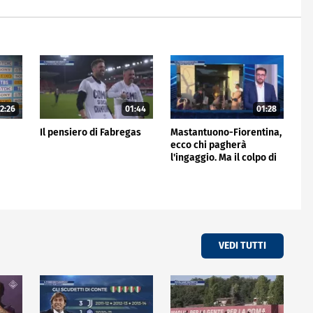
2:26
01:44
01:28
Il pensiero di Fabregas
Mastantuono-Fiorentina,
ecco chi pagherà
l'ingaggio. Ma il colpo di
giornata è del Frosinone"
VEDI TUTTI