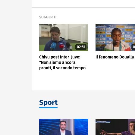
SUGGERITI
02:51
0
Chivu post Inter-Juve:
Il fenomeno Doualla
"Non siamo ancora
pronti, il secondo tempo
non mi è piaciuto"
Sport