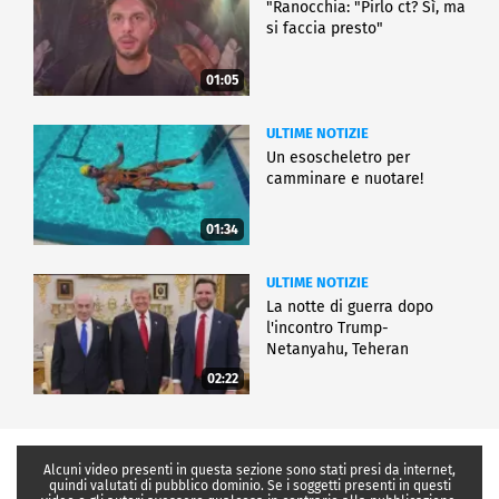
"Ranocchia: "Pirlo ct? Sì, ma
si faccia presto"
01:05
ULTIME NOTIZIE
Un esoscheletro per
camminare e nuotare!
01:34
ULTIME NOTIZIE
La notte di guerra dopo
l'incontro Trump-
Netanyahu, Teheran
all'attacco
02:22
Alcuni video presenti in questa sezione sono stati presi da internet,
quindi valutati di pubblico dominio. Se i soggetti presenti in questi