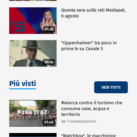
Questa sera sulle reti Mediaset,
6 agosto
01:38
"Oppenheimer" tra poco in
prima tv su Canale 5
00:34
Più visti
VEDI TUTTI
Maiorca contro il turismo che
consuma case, acqua e
territorio
1 visualizzazioni
01:49
"Matchbox", le macchinine