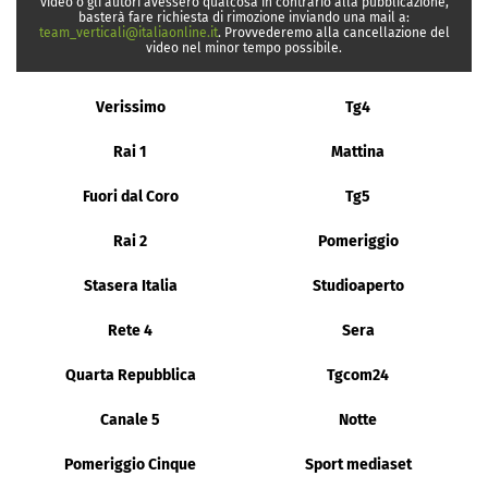
video o gli autori avessero qualcosa in contrario alla pubblicazione,
basterà fare richiesta di rimozione inviando una mail a:
team_verticali@italiaonline.it
. Provvederemo alla cancellazione del
video nel minor tempo possibile.
Verissimo
Tg4
Rai 1
Mattina
Fuori dal Coro
Tg5
Rai 2
Pomeriggio
Stasera Italia
Studioaperto
Rete 4
Sera
Quarta Repubblica
Tgcom24
Canale 5
Notte
Pomeriggio Cinque
Sport mediaset