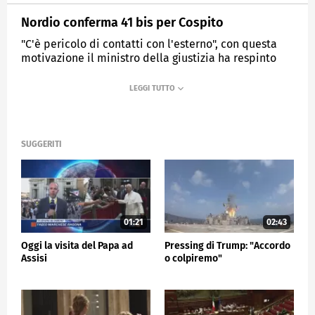
Nordio conferma 41 bis per Cospito
"C'è pericolo di contatti con l'esterno", con questa
motivazione il ministro della giustizia ha respinto
l'istanza di revoca di carcere duro per l'anarchico
MEDIASET
TG5
SUGGERITI
01:21
02:43
Oggi la visita del Papa ad
Pressing di Trump: "Accordo
Assisi
o colpiremo"