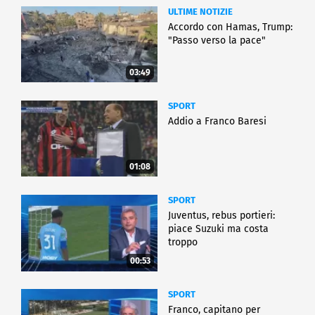
ULTIME NOTIZIE
Accordo con Hamas, Trump:
"Passo verso la pace"
03:49
SPORT
Addio a Franco Baresi
01:08
SPORT
Juventus, rebus portieri:
piace Suzuki ma costa
troppo
00:53
SPORT
Franco, capitano per