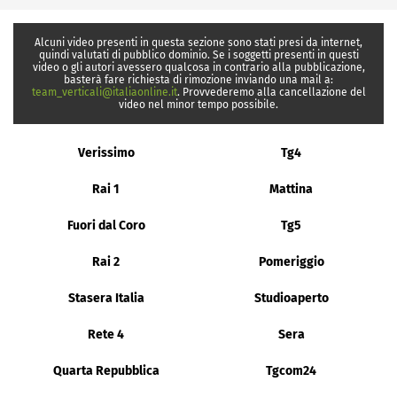
Alcuni video presenti in questa sezione sono stati presi da internet,
quindi valutati di pubblico dominio. Se i soggetti presenti in questi
video o gli autori avessero qualcosa in contrario alla pubblicazione,
basterà fare richiesta di rimozione inviando una mail a:
team_verticali@italiaonline.it
. Provvederemo alla cancellazione del
video nel minor tempo possibile.
Verissimo
Tg4
Rai 1
Mattina
Fuori dal Coro
Tg5
Rai 2
Pomeriggio
Stasera Italia
Studioaperto
Rete 4
Sera
Quarta Repubblica
Tgcom24