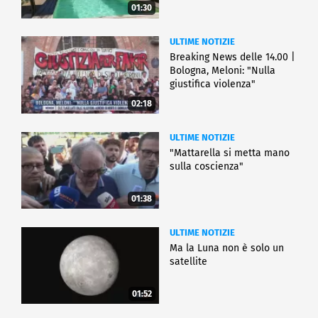
01:30
ULTIME NOTIZIE
Breaking News delle 14.00 |
Bologna, Meloni: "Nulla
giustifica violenza"
02:18
ULTIME NOTIZIE
"Mattarella si metta mano
sulla coscienza"
01:38
ULTIME NOTIZIE
Ma la Luna non è solo un
satellite
01:52