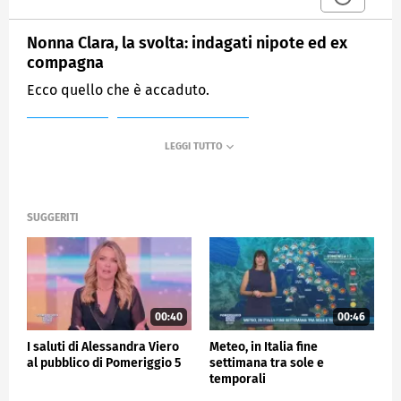
Nonna Clara, la svolta: indagati nipote ed ex
compagna
Ecco quello che è accaduto.
MEDIASET
POMERIGGIO CINQUE
SUGGERITI
00:40
00:46
I saluti di Alessandra Viero
Meteo, in Italia fine
al pubblico di Pomeriggio 5
settimana tra sole e
temporali