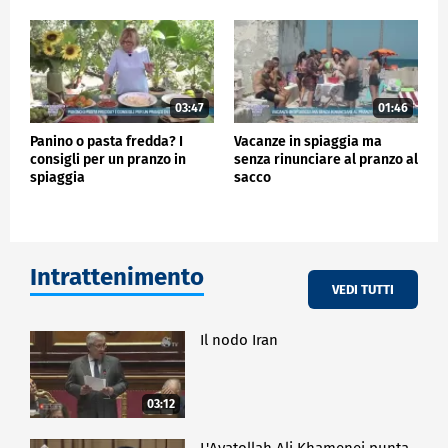
03:47
01:46
Panino o pasta fredda? I
Vacanze in spiaggia ma
consigli per un pranzo in
senza rinunciare al pranzo al
spiaggia
sacco
Intrattenimento
VEDI TUTTI
Il nodo Iran
03:12
L'Ayatollah Ali Khamenei punta