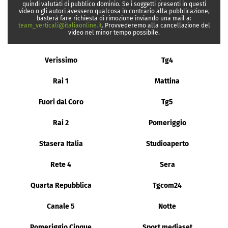
quindi valutati di pubblico dominio. Se i soggetti presenti in questi
video o gli autori avessero qualcosa in contrario alla pubblicazione,
basterà fare richiesta di rimozione inviando una mail a:
team_verticali@italiaonline.it
. Provvederemo alla cancellazione del
video nel minor tempo possibile.
Verissimo
Tg4
Rai 1
Mattina
Fuori dal Coro
Tg5
Rai 2
Pomeriggio
Stasera Italia
Studioaperto
Rete 4
Sera
Quarta Repubblica
Tgcom24
Canale 5
Notte
Pomeriggio Cinque
Sport mediaset