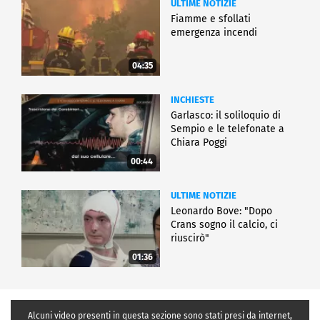
ULTIME NOTIZIE
Fiamme e sfollati
emergenza incendi
04:35
INCHIESTE
Garlasco: il soliloquio di
Sempio e le telefonate a
Chiara Poggi
00:44
ULTIME NOTIZIE
Leonardo Bove: "Dopo
Crans sogno il calcio, ci
riuscirò"
01:36
Alcuni video presenti in questa sezione sono stati presi da internet,