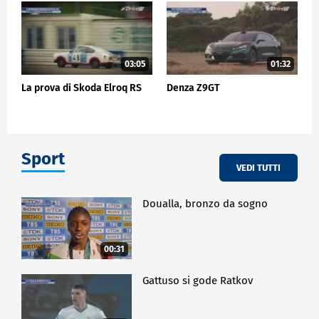
03:05
01:32
La prova di Skoda Elroq RS
Denza Z9GT
Sport
VEDI TUTTI
Doualla, bronzo da sogno
00:31
Gattuso si gode Ratkov