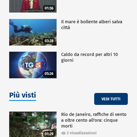
01:56
Il mare è bollente alberi salva
città
03:28
Caldo da record per altri 10
giorni
05:26
Più visti
VEDI TUTTI
Rio de Janeiro, raffiche di vento
a oltre cento all'ora: cinque
morti
2 visualizzazioni
01:29