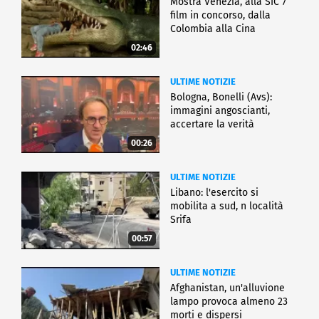
Mostra Venezia, alla SIC 7
film in concorso, dalla
Colombia alla Cina
02:46
ULTIME NOTIZIE
Bologna, Bonelli (Avs):
immagini angoscianti,
accertare la verità
00:26
ULTIME NOTIZIE
Libano: l'esercito si
mobilita a sud, n località
Srifa
00:57
ULTIME NOTIZIE
Afghanistan, un'alluvione
lampo provoca almeno 23
morti e dispersi