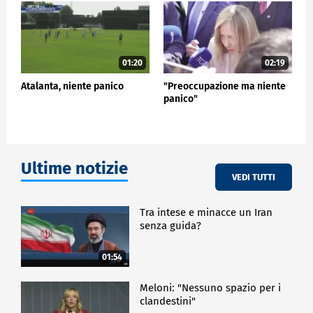
con la regia di Gioele Dix.
SPETTACOLO
01:20
02:19
Atalanta, niente panico
"Preoccupazione ma niente
panico"
Ultime notizie
VEDI TUTTI
Tra intese e minacce un Iran
senza guida?
01:54
Meloni: "Nessuno spazio per i
clandestini"