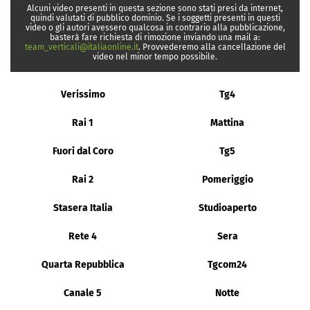
Alcuni video presenti in questa sezione sono stati presi da internet,
quindi valutati di pubblico dominio. Se i soggetti presenti in questi
video o gli autori avessero qualcosa in contrario alla pubblicazione,
basterà fare richiesta di rimozione inviando una mail a:
team_verticali@italiaonline.it
. Provvederemo alla cancellazione del
video nel minor tempo possibile.
Verissimo
Tg4
Rai 1
Mattina
Fuori dal Coro
Tg5
Rai 2
Pomeriggio
Stasera Italia
Studioaperto
Rete 4
Sera
Quarta Repubblica
Tgcom24
Canale 5
Notte