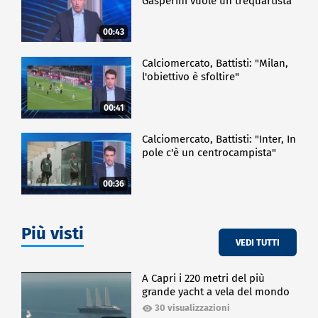
Gasperini vuole un trequartista"
00:43
Calciomercato, Battisti: "Milan,
l'obiettivo è sfoltire"
00:41
Calciomercato, Battisti: "Inter, In
pole c'è un centrocampista"
00:36
Più visti
VEDI TUTTI
A Capri i 220 metri del più
grande yacht a vela del mondo
30 visualizzazioni