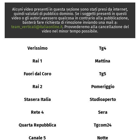
Alcuni video presenti in questa sezione sono stati presi da internet,
quindi valutati di pubblico dominio. Se i soggetti presenti in questi
video o gli autori avessero qualcosa in contrario alla pubblicazione,
basterà fare richiesta di rimozione inviando una mail a:
team_verticali@italiaonline.it
. Provvederemo alla cancellazione del
video nel minor tempo possibile.
Verissimo
Tg4
Rai 1
Mattina
Fuori dal Coro
Tg5
Rai 2
Pomeriggio
Stasera Italia
Studioaperto
Rete 4
Sera
Quarta Repubblica
Tgcom24
Canale 5
Notte