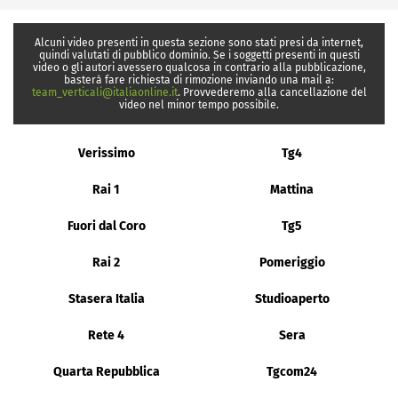
Alcuni video presenti in questa sezione sono stati presi da internet,
quindi valutati di pubblico dominio. Se i soggetti presenti in questi
video o gli autori avessero qualcosa in contrario alla pubblicazione,
basterà fare richiesta di rimozione inviando una mail a:
team_verticali@italiaonline.it
. Provvederemo alla cancellazione del
video nel minor tempo possibile.
Verissimo
Tg4
Rai 1
Mattina
Fuori dal Coro
Tg5
Rai 2
Pomeriggio
Stasera Italia
Studioaperto
Rete 4
Sera
Quarta Repubblica
Tgcom24