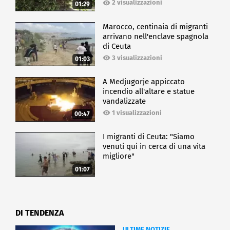
2 visualizzazioni
concluso il presidente Toro - soprattutto si va verso
01:29
una guarigione, che è anche una cronicizzazione".
Marocco, centinaia di migranti
E il dato importante è che l'aspettativa di vita dei
arrivano nell'enclave spagnola
pazienti diventa sovrapponibile a quella di
di Ceuta
qualunque altra persona.
3 visualizzazioni
01:03
CRONACA
A Medjugorje appiccato
incendio all'altare e statue
vandalizzate
1 visualizzazioni
00:47
I migranti di Ceuta: "Siamo
venuti qui in cerca di una vita
migliore"
01:07
DI TENDENZA
ULTIME NOTIZIE