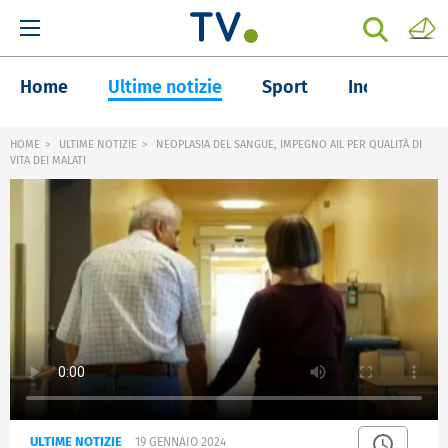
Home
Ultime notizie
Sport
Inchieste
HOME
ULTIME NOTIZIE
NEOPLASIA DEL SANGUE, IMPEGNO AIL PER QUALITÀ DI
VITA DEI MALATI
ULTIME NOTIZIE
19 GENNAIO 2024