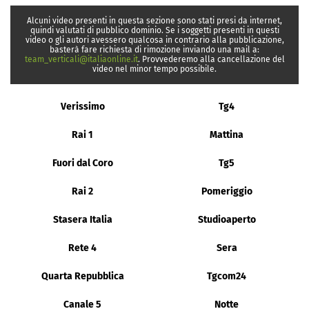
Alcuni video presenti in questa sezione sono stati presi da internet,
quindi valutati di pubblico dominio. Se i soggetti presenti in questi
video o gli autori avessero qualcosa in contrario alla pubblicazione,
basterà fare richiesta di rimozione inviando una mail a:
team_verticali@italiaonline.it
. Provvederemo alla cancellazione del
video nel minor tempo possibile.
Verissimo
Tg4
Rai 1
Mattina
Fuori dal Coro
Tg5
Rai 2
Pomeriggio
Stasera Italia
Studioaperto
Rete 4
Sera
Quarta Repubblica
Tgcom24
Canale 5
Notte