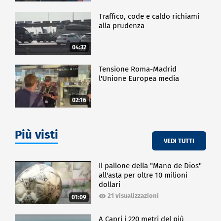
Traffico, code e caldo richiami
alla prudenza
04:32
Tensione Roma-Madrid
l'Unione Europea media
02:16
Più visti
VEDI TUTTI
Il pallone della "Mano de Dios"
all'asta per oltre 10 milioni
dollari
21 visualizzazioni
01:09
A Capri i 220 metri del più