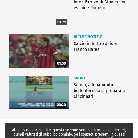
Inter, l'arrivo di Stones non
esclude Romero
01:21
ULTIME NOTIZIE
Calcio in lutto addio a
Franco Baresi
01:50
SPORT
Sinner, allenamento
bollente: così si prepara a
Cincinnati
00:20
Alcuni video presenti in questa sezione sono stati presi da internet,
quindi valutati di pubblico dominio. Se i soggetti presenti in questi