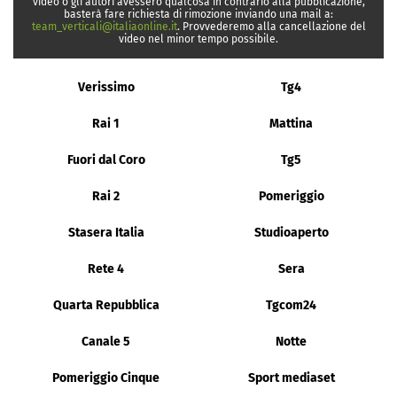
video o gli autori avessero qualcosa in contrario alla pubblicazione,
basterà fare richiesta di rimozione inviando una mail a:
team_verticali@italiaonline.it
. Provvederemo alla cancellazione del
video nel minor tempo possibile.
Verissimo
Tg4
Rai 1
Mattina
Fuori dal Coro
Tg5
Rai 2
Pomeriggio
Stasera Italia
Studioaperto
Rete 4
Sera
Quarta Repubblica
Tgcom24
Canale 5
Notte
Pomeriggio Cinque
Sport mediaset