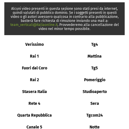
Alcuni video presenti in questa sezione sono stati presi da internet,
quindi valutati di pubblico dominio. Se i soggetti presenti in questi
video o gli autori avessero qualcosa in contrario alla pubblicazione,
basterà fare richiesta di rimozione inviando una mail a:
team_verticali@italiaonline.it
. Provvederemo alla cancellazione del
video nel minor tempo possibile.
Verissimo
Tg4
Rai 1
Mattina
Fuori dal Coro
Tg5
Rai 2
Pomeriggio
Stasera Italia
Studioaperto
Rete 4
Sera
Quarta Repubblica
Tgcom24
Canale 5
Notte