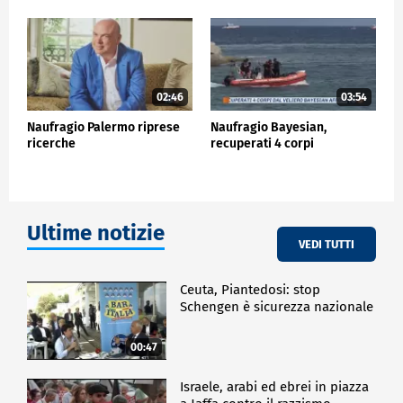
CRONACA
02:46
03:54
Naufragio Palermo riprese
Naufragio Bayesian,
ricerche
recuperati 4 corpi
Ultime notizie
VEDI TUTTI
Ceuta, Piantedosi: stop
Schengen è sicurezza nazionale
00:47
Israele, arabi ed ebrei in piazza