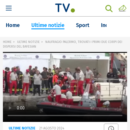
Home
Ultime notizie
Sport
Inchieste
HOME
ULTIME NOTIZIE
NAUFRAGIO PALERMO, TROVATI I PRIMI DUE CORPI DEI
DISPERSI DEL BAYESIAN
ULTIME NOTIZIE
21 AGOSTO 2024