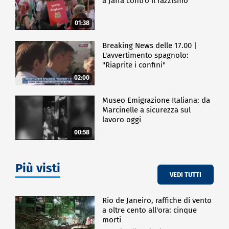
a Jaffa contro il razzismo
01:38
Breaking News delle 17.00 |
L'avvertimento spagnolo:
"Riaprite i confini"
02:00
Museo Emigrazione Italiana: da
Marcinelle a sicurezza sul
lavoro oggi
00:58
Più visti
VEDI TUTTI
Rio de Janeiro, raffiche di vento
a oltre cento all'ora: cinque
morti