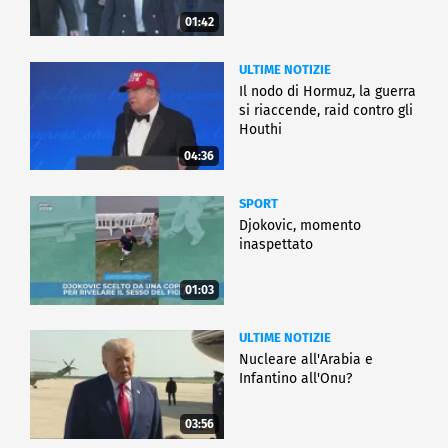
01:42
ULTIME NOTIZIE
Il nodo di Hormuz, la guerra
si riaccende, raid contro gli
Houthi
04:36
SPORT
Djokovic, momento
inaspettato
01:03
ULTIME NOTIZIE
Nucleare all'Arabia e
Infantino all'Onu?
03:56