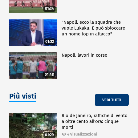
01:34
"Napoli, ecco la squadra che
vuole Lukaku. E può sbloccare
un nome top in attacco"
01:22
Napoli, lavori in corso
01:48
Più visti
VEDI TUTTI
Rio de Janeiro, raffiche di vento
a oltre cento all'ora: cinque
morti
4 visualizzazioni
01:29