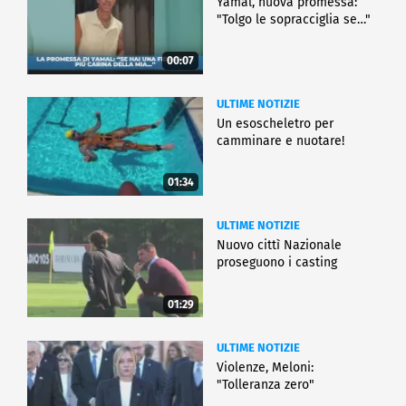
Yamal, nuova promessa:
"Tolgo le sopracciglia se…"
00:07
ULTIME NOTIZIE
Un esoscheletro per
camminare e nuotare!
01:34
ULTIME NOTIZIE
Nuovo cittì Nazionale
proseguono i casting
01:29
ULTIME NOTIZIE
Violenze, Meloni:
"Tolleranza zero"