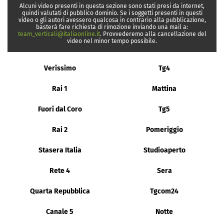
Alcuni video presenti in questa sezione sono stati presi da internet,
quindi valutati di pubblico dominio. Se i soggetti presenti in questi
video o gli autori avessero qualcosa in contrario alla pubblicazione,
basterà fare richiesta di rimozione inviando una mail a:
team_verticali@italiaonline.it
. Provvederemo alla cancellazione del
video nel minor tempo possibile.
Verissimo
Tg4
Rai 1
Mattina
Fuori dal Coro
Tg5
Rai 2
Pomeriggio
Stasera Italia
Studioaperto
Rete 4
Sera
Quarta Repubblica
Tgcom24
Canale 5
Notte