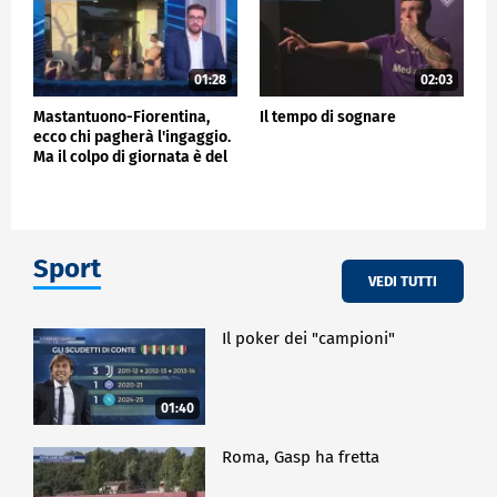
01:28
02:03
Mastantuono-Fiorentina,
Il tempo di sognare
ecco chi pagherà l'ingaggio.
Ma il colpo di giornata è del
Frosinone"
Sport
VEDI TUTTI
Il poker dei "campioni"
01:40
Roma, Gasp ha fretta