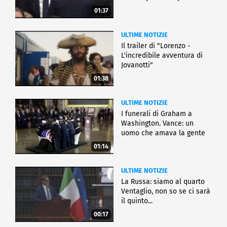
01:37
ULTIME NOTIZIE
Il trailer di "Lorenzo -
L'incredibile avventura di
Jovanotti"
01:38
ULTIME NOTIZIE
I funerali di Graham a
Washington. Vance: un
uomo che amava la gente
01:14
ULTIME NOTIZIE
La Russa: siamo al quarto
Ventaglio, non so se ci sarà
il quinto...
00:17