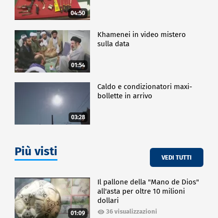
04:50
Khamenei in video mistero
sulla data
01:54
Caldo e condizionatori maxi-
bollette in arrivo
03:28
Più visti
VEDI TUTTI
Il pallone della "Mano de Dios"
all'asta per oltre 10 milioni
dollari
36 visualizzazioni
01:09