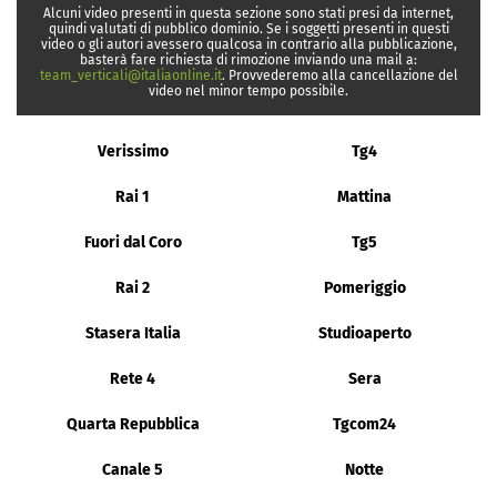
Alcuni video presenti in questa sezione sono stati presi da internet,
quindi valutati di pubblico dominio. Se i soggetti presenti in questi
video o gli autori avessero qualcosa in contrario alla pubblicazione,
basterà fare richiesta di rimozione inviando una mail a:
team_verticali@italiaonline.it
. Provvederemo alla cancellazione del
video nel minor tempo possibile.
Verissimo
Tg4
Rai 1
Mattina
Fuori dal Coro
Tg5
Rai 2
Pomeriggio
Stasera Italia
Studioaperto
Rete 4
Sera
Quarta Repubblica
Tgcom24
Canale 5
Notte