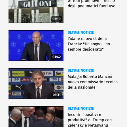
Giffoni promuove il riciclo
degli pneumatici fuori uso
03:19
ULTIME NOTIZIE
Zidane nuovo ct della
Francia: "Un sogno, l'ho
sempre desiderato"
01:42
ULTIME NOTIZIE
Malagò: Roberto Mancini
nuovo commissario tecnico
della nazionale
01:31
ULTIME NOTIZIE
Incontri "positivi e
produttivi" di Trump con
Zelensky e Netanyahu