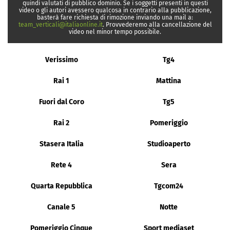
quindi valutati di pubblico dominio. Se i soggetti presenti in questi
video o gli autori avessero qualcosa in contrario alla pubblicazione,
basterà fare richiesta di rimozione inviando una mail a:
team_verticali@italiaonline.it
. Provvederemo alla cancellazione del
video nel minor tempo possibile.
Verissimo
Tg4
Rai 1
Mattina
Fuori dal Coro
Tg5
Rai 2
Pomeriggio
Stasera Italia
Studioaperto
Rete 4
Sera
Quarta Repubblica
Tgcom24
Canale 5
Notte
Pomeriggio Cinque
Sport mediaset