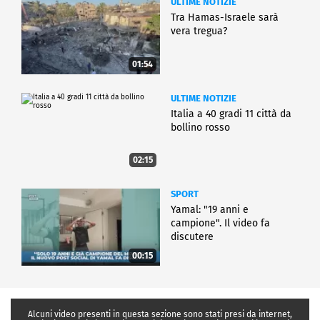
ULTIME NOTIZIE
Tra Hamas-Israele sarà
vera tregua?
01:54
ULTIME NOTIZIE
Italia a 40 gradi 11 città da
bollino rosso
02:15
SPORT
Yamal: "19 anni e
campione". Il video fa
discutere
00:15
Alcuni video presenti in questa sezione sono stati presi da internet,