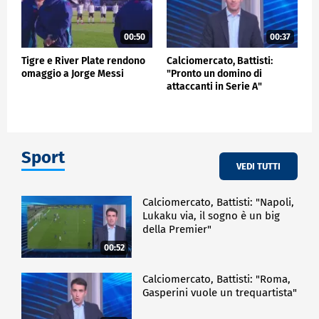
00:50
00:37
Tigre e River Plate rendono
Calciomercato, Battisti:
omaggio a Jorge Messi
"Pronto un domino di
attaccanti in Serie A"
Sport
VEDI TUTTI
Calciomercato, Battisti: "Napoli,
Lukaku via, il sogno è un big
della Premier"
00:52
Calciomercato, Battisti: "Roma,
Gasperini vuole un trequartista"