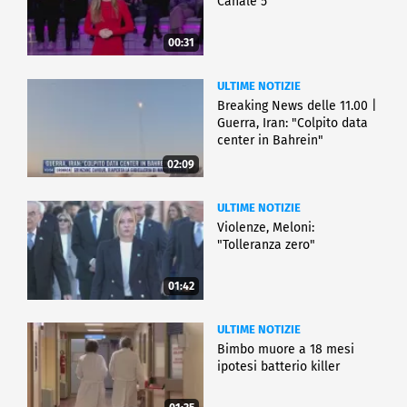
Canale 5
00:31
ULTIME NOTIZIE
Breaking News delle 11.00 |
Guerra, Iran: "Colpito data
center in Bahrein"
02:09
ULTIME NOTIZIE
Violenze, Meloni:
"Tolleranza zero"
01:42
ULTIME NOTIZIE
Bimbo muore a 18 mesi
ipotesi batterio killer