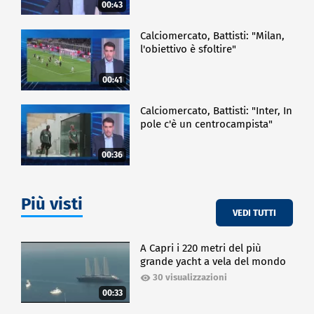
00:43
Calciomercato, Battisti: "Milan,
l'obiettivo è sfoltire"
00:41
Calciomercato, Battisti: "Inter, In
pole c'è un centrocampista"
00:36
Più visti
VEDI TUTTI
A Capri i 220 metri del più
grande yacht a vela del mondo
30 visualizzazioni
00:33