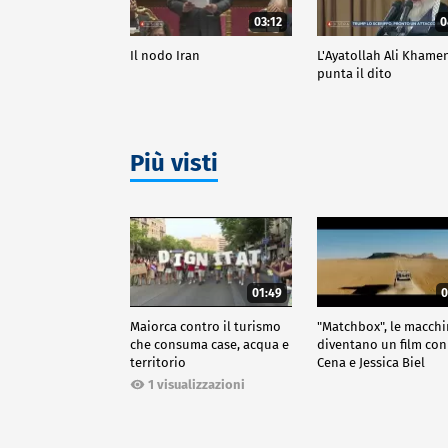
03:12
0
Il nodo Iran
L'Ayatollah Ali Khame
punta il dito
Più visti
01:49
0
Maiorca contro il turismo
"Matchbox", le macch
che consuma case, acqua e
diventano un film con
territorio
Cena e Jessica Biel
1 visualizzazioni