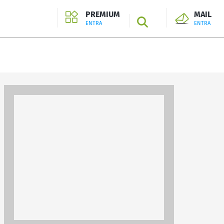
PREMIUM
MAIL
SEARCH
ENTRA
ENTRA
ENTRA