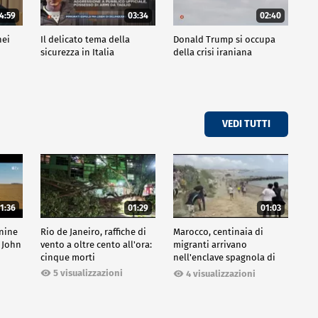
4:59
03:34
02:40
nei
Il delicato tema della
Donald Trump si occupa
sicurezza in Italia
della crisi iraniana
VEDI TUTTI
1:36
01:29
01:03
inine
Rio de Janeiro, raffiche di
Marocco, centinaia di
 John
vento a oltre cento all'ora:
migranti arrivano
cinque morti
nell'enclave spagnola di
Ceuta
5 visualizzazioni
4 visualizzazioni