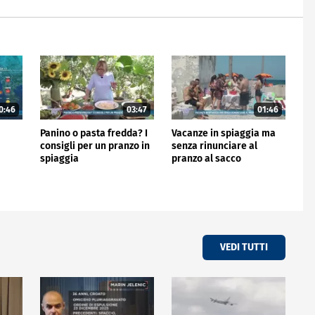
0:46
03:47
01:46
Panino o pasta fredda? I
Vacanze in spiaggia ma
consigli per un pranzo in
senza rinunciare al
spiaggia
pranzo al sacco
VEDI TUTTI