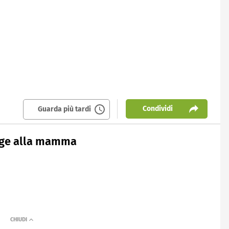
Condividi
Guarda più tardi
inge alla mamma